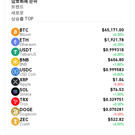
암호화폐 순위
트렌드
새로운
상승률 TOP
$65,171.00
BTC
Bitcoin
+0.30%
$1,921.78
ETH
Ethereum
+0.20%
$0.999318
USDT
TetherUS
+0.00%
$606.80
BNB
BNB
+1.80%
$0.999583
USDC
USD Coin
+0.00%
$1.04
XRP
Ripple
-0.30%
$76.53
SOL
Solana
+1.50%
$0.329751
TRX
Tron
+0.30%
$0.070281
DOGE
Dogecoin
-0.20%
$522.82
ZEC
Zcash
+4.50%