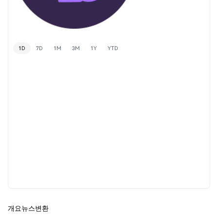
1D
7D
1M
3M
1Y
YTD
개요
뉴스
변환