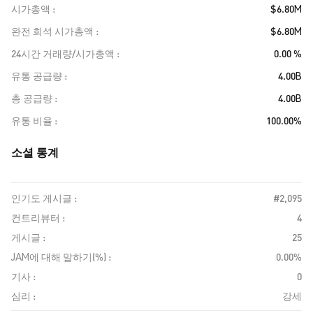
시가총액
$6.80M
완전 희석 시가총액
$6.80M
24시간 거래량/시가총액
0.00 %
유통 공급량
4.00B
총 공급량
4.00B
유통 비율
100.00%
소셜 통계
인기도 게시글 :
#2,095
컨트리뷰터 :
4
게시글 :
25
JAM에 대해 말하기(%) :
0.00%
기사 :
0
심리 :
강세