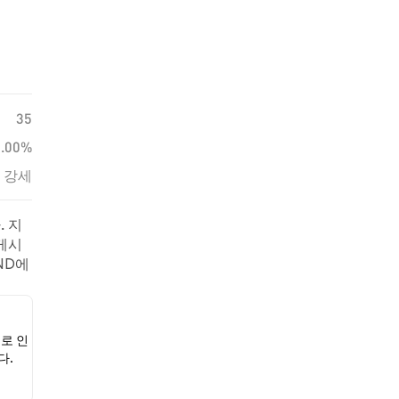
35
0.00%
강세
. 지
 게시
ND에
으로 인
다.