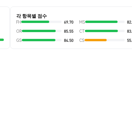
각 항목별 점수
FH
69.70
MS
82
OR
85.55
CT
83
GS
84.50
CS
55