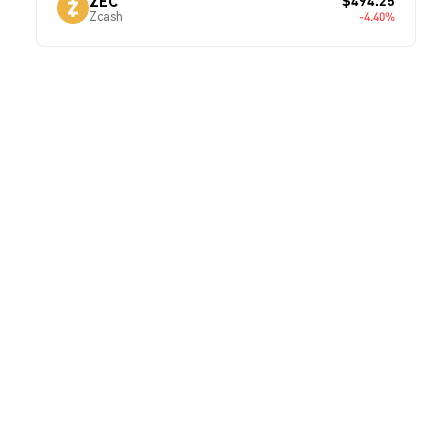
$494.25
ZEC
Zcash
-4.40%