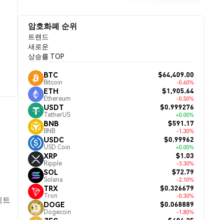
암호화폐 순위
트렌드
새로운
상승률 TOP
$64,409.00
BTC
Bitcoin
-0.60%
$1,905.64
ETH
Ethereum
-0.50%
$0.999276
USDT
TetherUS
+0.00%
$591.17
BNB
BNB
-1.30%
$0.99962
USDC
USD Coin
+0.00%
$1.03
XRP
Ripple
-3.30%
$72.79
SOL
Solana
-2.10%
$0.326679
TRX
Tron
-0.30%
이트
$0.068889
DOGE
Dogecoin
-1.80%