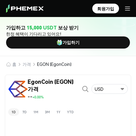
회원가입
가입하고
15,000 USDT
보상 받기
한정 혜택이 기다리고 있어요!
가입하기
홈
가격
EGON (EgonCoin)
EgonCoin (EGON)
가격
USD
--
+0.00%
1D
7D
1M
3M
1Y
YTD