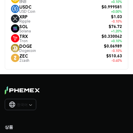
BNB
+0.10%
$0.999581
USDC
USD Coin
+0.00%
$1.03
XRP
Ripple
-0.10%
$76.72
SOL
Solana
+1.20%
$0.330042
TRX
Tron
+0.10%
$0.06989
DOGE
Dogecoin
-0.10%
$510.63
ZEC
Zcash
-0.40%
한국어

상품