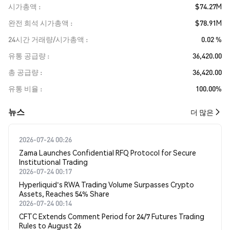
시가총액
$74.27M
완전 희석 시가총액
$78.91M
24시간 거래량/시가총액
0.02 %
유통 공급량
36,420.00
총 공급량
36,420.00
유통 비율
100.00%
뉴스
더 많은
2026-07-24 00:26
Zama Launches Confidential RFQ Protocol for Secure
Institutional Trading
2026-07-24 00:17
Hyperliquid's RWA Trading Volume Surpasses Crypto
Assets, Reaches 54% Share
2026-07-24 00:14
CFTC Extends Comment Period for 24/7 Futures Trading
Rules to August 26