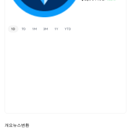
1D
7D
1M
3M
1Y
YTD
개요
뉴스
변환