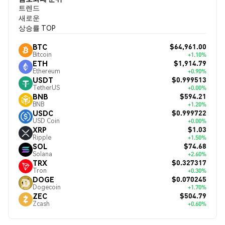
트렌드
새로운
상승률 TOP
$64,961.00
BTC
Bitcoin
+1.10%
$1,914.79
ETH
Ethereum
+0.90%
$0.999513
USDT
TetherUS
+0.00%
$594.21
BNB
BNB
+1.20%
$0.999722
USDC
USD Coin
+0.00%
$1.03
XRP
Ripple
+1.50%
$74.68
SOL
Solana
+2.60%
$0.327317
TRX
Tron
+0.30%
$0.070245
DOGE
Dogecoin
+1.70%
$504.79
ZEC
Zcash
+0.60%