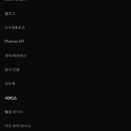
블로그
수수료&조건
Phemex API
계약 레퍼런스
공식 인증
피드백
서비스
웰컴 보너스
지인 초대 보너스