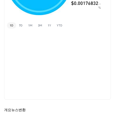
$0.00176832
--
%
1D
7D
1M
3M
1Y
YTD
개요
뉴스
변환