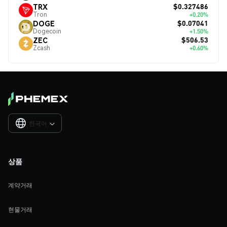
$0.327486
TRX
Tron
+0.20%
$0.07041
DOGE
Dogecoin
+1.50%
$506.53
ZEC
Zcash
+0.60%
한국어

상품
계약거래
현물거래