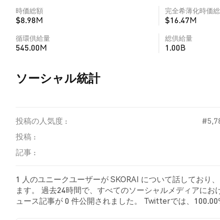
時価総額
完全希薄化時価総
$8.98M
$16.47M
循環供給量
総供給量
545.00M
1.00B
ソーシャル統計
投稿の人気度 :
#5,7
投稿 :
記事 :
1 人のユニークユーザーが SKORAI について話してお
ます。 過去24時間で、すべてのソーシャルメディアにおける S
ュース記事が 0 件公開されました。 Twitterでは、100
を示しました。 0.00% のツイートは SKORAI に対