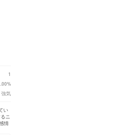
1
0.00%
強気
てい
するニ
の感情
ま