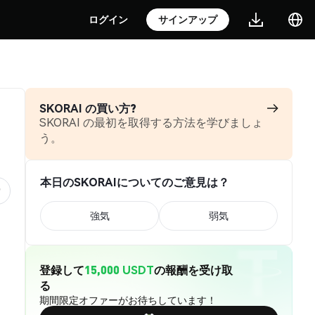
ログイン
サインアップ
SKORAI の買い方?
SKORAI の最初を取得する方法を学びましょ
う。
本日のSKORAIについてのご意見は？
強気
弱気
登録して
15,000 USDT
の報酬を受け取
る
期間限定オファーがお待ちしています！