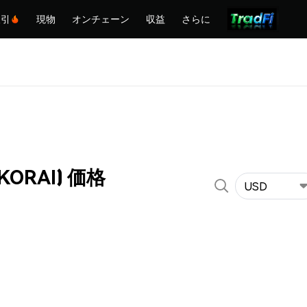
取引
現物
オンチェーン
収益
さらに
SKORAI) 価格
USD