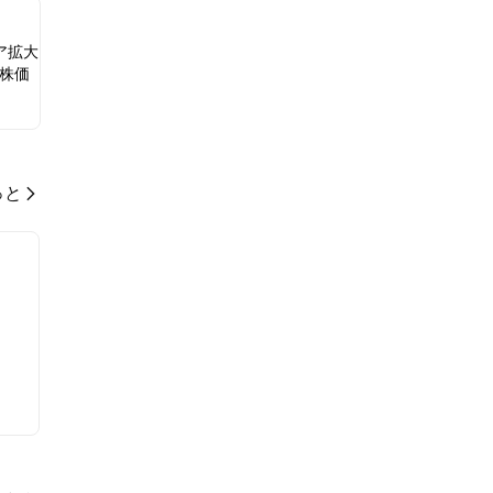
ア拡大
、株価
っと