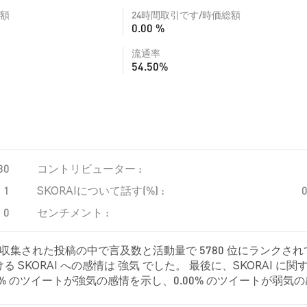
額
24時間取引です/時価総額
0.00 %
流通率
54.50%
80
コントリビューター :
1
SKORAIについて話す(%) :
0
センチメント :
り、収集された投稿の中で言及数と活動量で 5780 位にランクされ
KORAI への感情は 強気 でした。 最後に、SKORAI に関
.00% のツイートが強気の感情を示し、0.00% のツイートが弱気
して中立的でした。 これらの感情分析は 1 件のツイートに基づいてい