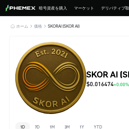
暗号資産を購入
マーケット
デリバティブ
ホーム
価格
SKORAI (SKOR AI)
SKOR AI (
$0.016474
+0.00%
1D
7D
1M
3M
1Y
YTD