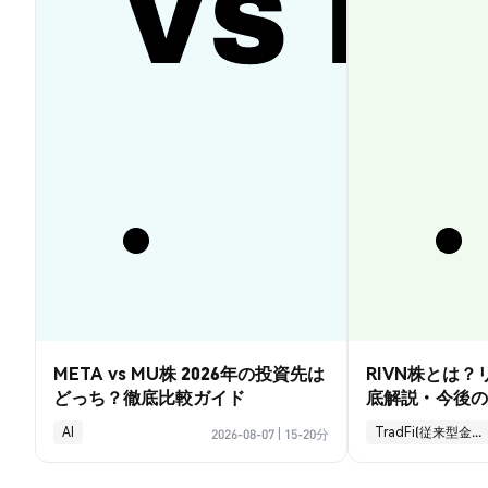
META vs MU株 2026年の投資先は
RIVN株とは
どっち？徹底比較ガイド
底解説・今後の
AI
TradFi(従来型金融)
2026-08-07
|
15-20分