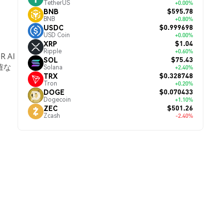
TetherUS
+0.00%
$595.78
BNB
BNB
+0.80%
$0.999698
USDC
USD Coin
+0.00%
$1.04
XRP
Ripple
+0.60%
 AI
$75.43
SOL
確な
Solana
+2.40%
$0.328748
TRX
Tron
+0.20%
$0.070433
DOGE
Dogecoin
+1.10%
$501.26
ZEC
Zcash
-2.40%