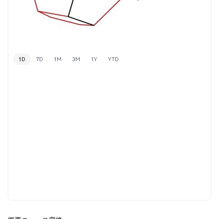
1D
7D
1M
3M
1Y
YTD