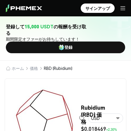
サインアップ
登録して
15,000 USDT
の報酬を受け取
る
期間限定オファーがお待ちしています！
登録
ホーム
価格
RBD (Rubidium)
Rubidium
(RBD) 価
USD
格
$0.018469
+2.30%