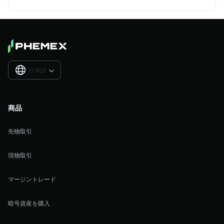
日本語

商品
先物取引
現物取引
マージントレード
暗号資産を購入