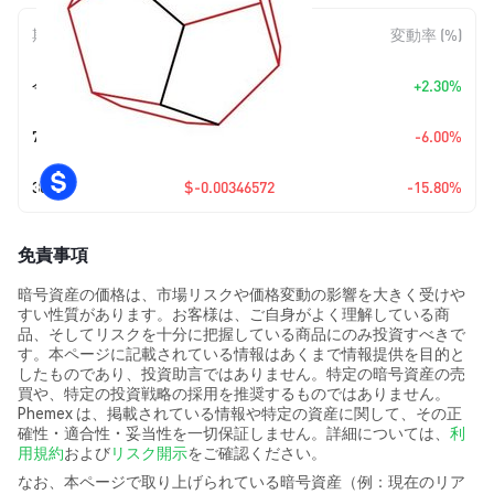
期間
金額変動
変動率 (%)
今日
+
$0.00041524
+2.30%
7日
$-0.00117889
-6.00%
30日
$-0.00346572
-15.80%
免責事項
暗号資産の価格は、市場リスクや価格変動の影響を大きく受けや
すい性質があります。お客様は、ご自身がよく理解している商
品、そしてリスクを十分に把握している商品にのみ投資すべきで
す。本ページに記載されている情報はあくまで情報提供を目的と
したものであり、投資助言ではありません。特定の暗号資産の売
買や、特定の投資戦略の採用を推奨するものではありません。
Phemex は、掲載されている情報や特定の資産に関して、その正
確性・適合性・妥当性を一切保証しません。詳細については、
利
用規約
および
リスク開示
をご確認ください。
なお、本ページで取り上げられている暗号資産（例：現在のリア