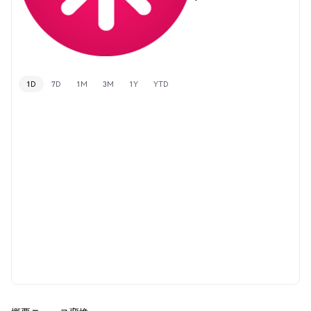
1D
7D
1M
3M
1Y
YTD