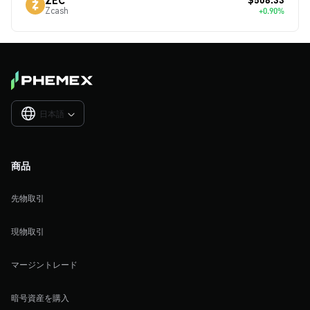
Zcash
+0.90%
日本語

商品
先物取引
現物取引
マージントレード
暗号資産を購入