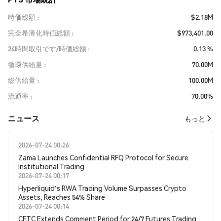
時価総額
$2.18M
完全希薄化時価総額
$973,401.00
24時間取引です/時価総額
0.13 %
循環供給量
70.00M
総供給量
100.00M
流通率
70.00%
​​ニュース​​
もっと
2026-07-24 00:26
Zama Launches Confidential RFQ Protocol for Secure
Institutional Trading
2026-07-24 00:17
Hyperliquid's RWA Trading Volume Surpasses Crypto
Assets, Reaches 54% Share
2026-07-24 00:14
CFTC Extends Comment Period for 24/7 Futures Trading