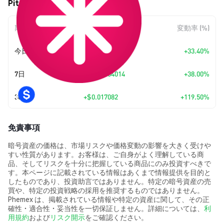
Piteas (PTS) の価格変動
期間
金額変動
変動率 (%)
今日
+
$0.0078561
+33.40%
7日
+
$0.00864014
+38.00%
30日
+
$0.017082
+119.50%
免責事項
暗号資産の価格は、市場リスクや価格変動の影響を大きく受けや
すい性質があります。お客様は、ご自身がよく理解している商
品、そしてリスクを十分に把握している商品にのみ投資すべきで
す。本ページに記載されている情報はあくまで情報提供を目的と
したものであり、投資助言ではありません。特定の暗号資産の売
買や、特定の投資戦略の採用を推奨するものではありません。
Phemex は、掲載されている情報や特定の資産に関して、その正
確性・適合性・妥当性を一切保証しません。詳細については、
利
用規約
および
リスク開示
をご確認ください。