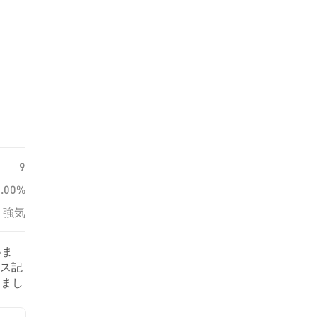
9
0.00%
強気
いま
ース記
しまし