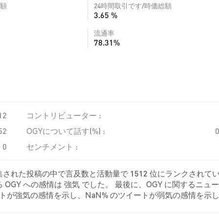
額
24時間取引です/時価総額
3.65 %
流通率
78.31%
12
コントリビューター :
52
OGYについて話す(%) :
0
センチメント :
集された投稿の中で言及数と活動量で 1512 位にランクされて
OGY への感情は 強気 でした。 最後に、OGY に関するニュ
のツイートが強気の感情を示し、NaN% のツイートが弱気の感情を示
。 これらの感情分析は 0 件のツイートに基づいています。