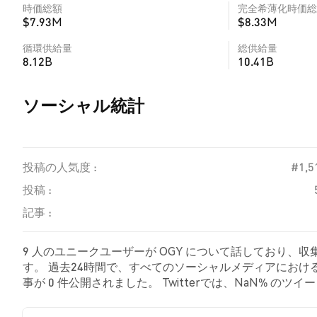
時価総額
完全希薄化時価総
$7.93M
$8.33M
循環供給量
総供給量
8.12B
10.41B
ソーシャル統計
投稿の人気度 :
#1,5
投稿 :
記事 :
9 人のユニークユーザーが OGY について話しており、収
す。 過去24時間で、すべてのソーシャルメディアにおける 
事が 0 件公開されました。 Twitterでは、NaN% 
た。 NaN% のツイートは OGY に対して中立的でした