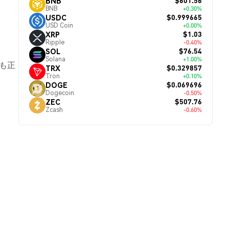
$601.56
BNB
BNB
+0.30%
$0.999665
USDC
USD Coin
+0.00%
$1.03
XRP
Ripple
-0.40%
$76.54
SOL
。
Solana
+1.00%
も正
$0.329857
TRX
Tron
+0.10%
$0.069696
DOGE
Dogecoin
-0.50%
$507.76
ZEC
Zcash
-0.60%