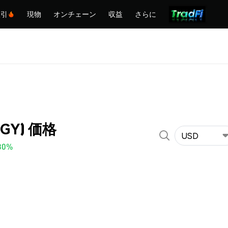
取引
現物
オンチェーン
収益
さらに
OGY) 価格
USD
80%