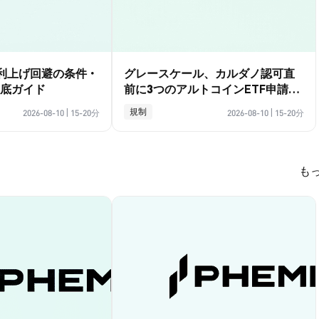
：利上げ回避の条件・
グレースケール、カルダノ認可直
底ガイド
前に3つのアルトコインETF申請を
撤回｜最新動向ガイド
規制
2026-08-10
|
15-20分
2026-08-10
|
15-20分
も