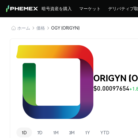
暗号資産を購入
マーケット
デリバティブ
ホーム
価格
OGY (ORIGYN)
ORIGYN (
$0.00097654
+1.
1D
7D
1M
3M
1Y
YTD