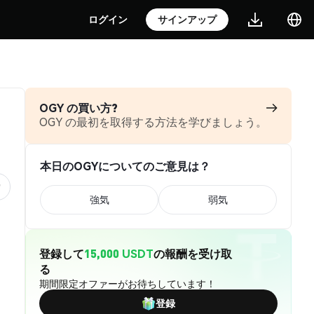
ログイン
サインアップ
OGY の買い方?
OGY の最初を取得する方法を学びましょう。
本日のOGYについてのご意見は？
強気
弱気
登録して
15,000 USDT
の報酬を受け取
る
期間限定オファーがお待ちしています！
登録