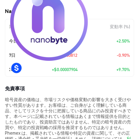
NanoByte (NBT) の価格変動
期間
金額変動
変動率 (%)
今日
+
$0.0000218
+2.50%
7日
$-0.00000812
-0.90%
30日
+
$0.00007904
+9.70%
免責事項
暗号資産の価格は、市場リスクや価格変動の影響を大きく受けや
すい性質があります。お客様は、ご自身がよく理解している商
品、そしてリスクを十分に把握している商品にのみ投資すべきで
す。本ページに記載されている情報はあくまで情報提供を目的と
したものであり、投資助言ではありません。特定の暗号資産の売
買や、特定の投資戦略の採用を推奨するものではありません。
Phemex は、掲載されている情報や特定の資産に関して、その正
確性・適合性・妥当性を一切保証しません。詳細については、
利