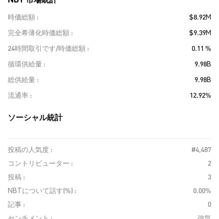
時価総額
$8.92M
完全希薄化時価総額
$9.39M
24時間取引です/時価総額
0.11 %
循環供給量
9.98B
総供給量
9.98B
流通率
12.92%
ソーシャル統計
投稿の人気度 :
#4,487
コントリビューター :
2
投稿 :
3
NBTについて話す(%) :
0.00%
記事 :
0
センチメント :
強気