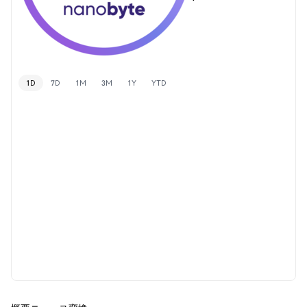
1D
7D
1M
3M
1Y
YTD