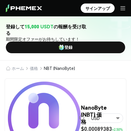
サインアップ
登録して
15,000 USDT
の報酬を受け取
る
期間限定オファーがお待ちしています！
登録
ホーム
価格
NBT (NanoByte)
NanoByte
(NBT) 価
USD
格
$0.00089383
+2.50%