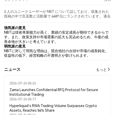
2 人のユニークユーザーが NBT について話しており、収集された
投稿の中で言及数と活動量で 4487 位にランクされています。 過去
24時間で、すべてのソーシャルメディアにおける NBT への感情は
強気 でした。 最後に、NBT に関するニュース記事が 0 件公開され
強気派の意見
ました。 Twitterでは、50.00% のツイートが強気の感情を示し、
NBTは技術革新能力が高く、業績の安定成長が期待できるからで
0.00% のツイートが弱気の感情を示しました。 50.00% のツイート
す。また、政策支持や市場需要の拡大も見込めるため、今後の成
は NBT に対して中立的でした。 これらの感情分析は 3 件のツイー
長余地が大きいと考えています。
トに基づいています。
弱気派の意見
NBTに対して弱気な理由は、競合他社の台頭や市場の成長鈍化、
収益性の低下、経営戦略の不透明さが挙げられます。
​​ニュース​​
もっと
2026-07-24 00:26
Zama Launches Confidential RFQ Protocol for Secure
Institutional Trading
2026-07-24 00:17
Hyperliquid's RWA Trading Volume Surpasses Crypto
Assets, Reaches 54% Share
2026-07-24 00:14