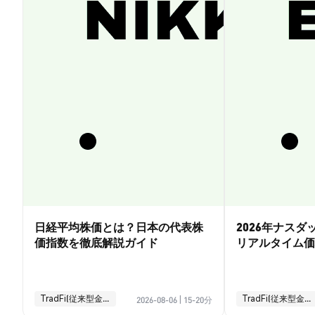
日経平均株価とは？日本の代表株
2026年ナス
価指数を徹底解説ガイド
リアルタイム価
引ガイド
TradFi(従来型金融)
TradFi(従来型金融)
2026-08-06
|
15-20分