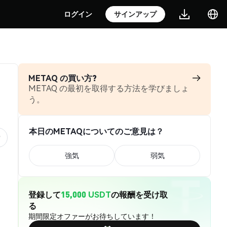
ログイン
サインアップ
METAQ の買い方?
METAQ の最初を取得する方法を学びましょ
う。
本日のMETAQについてのご意見は？
強気
弱気
登録して
15,000 USDT
の報酬を受け取
る
期間限定オファーがお待ちしています！