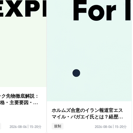
ダック先物徹底解説：
格・主要要因・取
ホルムズ合意のイラン報道官エス
マイル・バガエイ氏とは？経歴ガ
イド
規制
2026-08-06
|
15-20分
2026-08-06
|
15-20分