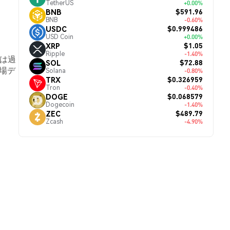
TetherUS
+0.00%
$591.96
BNB
BNB
-0.60%
$0.999486
USDC
USD Coin
+0.00%
$1.05
XRP
Ripple
-1.40%
Qは過
$72.88
SOL
場デ
Solana
-0.80%
$0.326959
TRX
Tron
-0.40%
$0.068579
DOGE
Dogecoin
-1.40%
$489.79
ZEC
Zcash
-4.90%