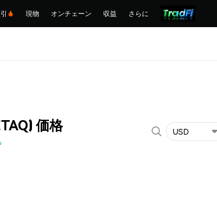
取引
現物
オンチェーン
収益
さらに
ETAQ) 価格
USD
%