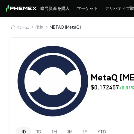
暗号資産を購入
マーケット
デリバティブ
ホーム
価格
METAQ (MetaQ)
MetaQ (M
$0.172457
+0.01
1D
7D
1M
3M
1Y
YTD