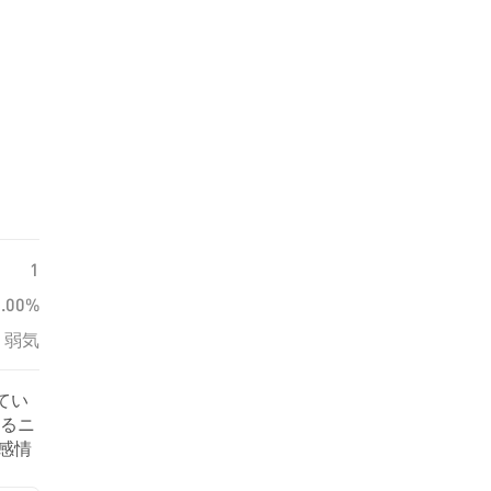
1
0.00%
弱気
てい
するニ
の感情
ま