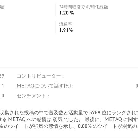
額
24時間取引です/時価総額
1.20 %
流通率
1.91%
59
コントリビューター :
1
METAQについて話す(%) :
0
センチメント :
、収集された投稿の中で言及数と活動量で 5759 位にランクされ
METAQ への感情は 弱気 でした。 最後に、METAQ に関
.00% のツイートが強気の感情を示し、0.00% のツイートが弱気
て中立的でした。 これらの感情分析は 1 件のツイートに基づいてい