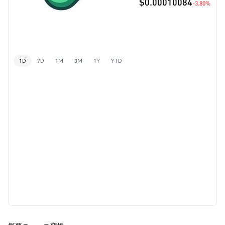
$0.00010084
-3.80%
1D
7D
1M
3M
1Y
YTD