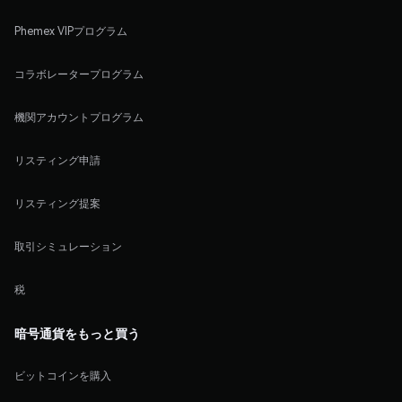
Phemex VIPプログラム
コラボレータープログラム
機関アカウントプログラム
リスティング申請
リスティング提案
取引シミュレーション
税
暗号通貨をもっと買う
ビットコインを購入