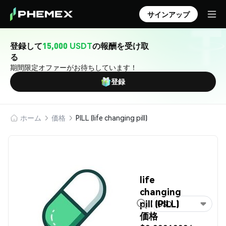
サインアップ
登録して
15,000 USDT
の報酬を受け取
る
期間限定オファーがお待ちしています！
登録
ホーム
価格
PILL (life changing pill)
life
changing
pill (PILL)
USD
価格