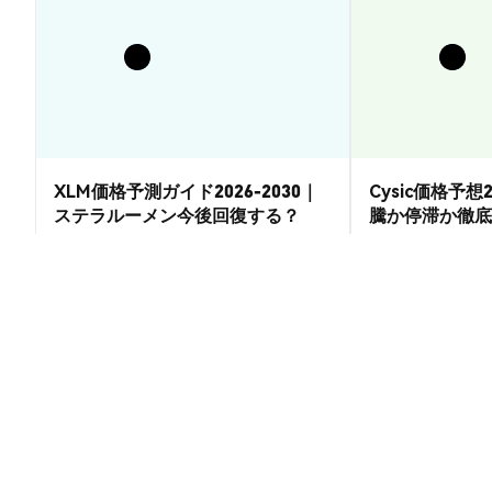
XLM価格予測ガイド2026-2030｜
Cysic価格予想2
ステラルーメン今後回復する？
騰か停滞か徹底
市場洞察
市場洞察
2026-08-07
|
15-20分
ShowHand (HAND) の換算レート
1 HAND to