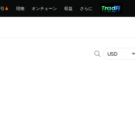
取引
現物
オンチェーン
収益
さらに
USD