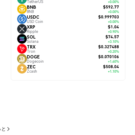
TetherUS
+0.00%
$592.77
BNB
BNB
+0.00%
$0.999703
USDC
USD Coin
+0.00%
$1.04
XRP
Ripple
+0.90%
$74.57
SOL
Solana
+3.10%
$0.327488
TRX
Tron
+0.20%
$0.070106
DOGE
Dogecoin
+1.60%
$508.04
ZEC
Zcash
+1.10%
っと