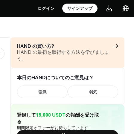
ログイン
サインアップ
HAND の買い方?
HAND の最初を取得する方法を学びましょ
う。
本日のHANDについてのご意見は？
強気
弱気
登録して
15,000 USDT
の報酬を受け取
る
期間限定オファーがお待ちしています！