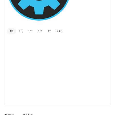
1D
7D
1M
3M
1Y
YTD