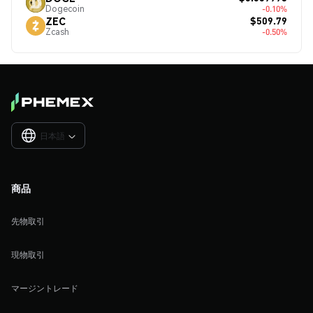
Dogecoin
-0.10%
$509.79
ZEC
Zcash
-0.50%
日本語

商品
先物取引
現物取引
マージントレード