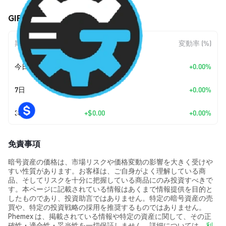
GIFFORDwear (GIFF) の価格変動
期間
金額変動
変動率 (%)
今日
+
$0.00
+0.00%
7日
+
$0.00
+0.00%
30日
+
$0.00
+0.00%
免責事項
暗号資産の価格は、市場リスクや価格変動の影響を大きく受けや
すい性質があります。お客様は、ご自身がよく理解している商
品、そしてリスクを十分に把握している商品にのみ投資すべきで
す。本ページに記載されている情報はあくまで情報提供を目的と
したものであり、投資助言ではありません。特定の暗号資産の売
買や、特定の投資戦略の採用を推奨するものではありません。
Phemex は、掲載されている情報や特定の資産に関して、その正
確性・適合性・妥当性を一切保証しません。詳細については、
利