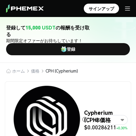
サインアップ
登録して
15,000 USDT
の報酬を受け取
る
期間限定オファーがお待ちしています！
登録
ホーム
価格
CPH (Cypherium)
Cypherium
(CPH) 価格
USD
$0.00286211
+0.30%