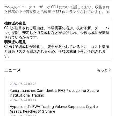
256 人のユニークユーザーが CPH について話しており、収集され
た投稿の中で言及数と活動量で 537 位にランクされています。 過
去24時間で、すべてのソーシャルメディアにおける CPH への感情
は 強気 でした。 最後に、CPH に関するニュース記事が 0 件公開さ
強気派の意見
れました。 Twitterでは、20.00% のツイートが強気の感情を示
CPHが注目される理由は、市場需要の増加、技術革新、グローバ
し、12.00% のツイートが弱気の感情を示しました。 68.00% のツ
ルな展開、安定した収益成長などが挙げられ、今後も成長が期待
イートは CPH に対して中立的でした。 これらの感情分析は 50 件
されているからです。
のツイートに基づいています。
弱気派の意見
CPHは業績成長が鈍化し、競争が激化している上に、コスト増加
と政策リスクも懸念されるため、今後の株価下落が予想されま
す。
​​ニュース​​
もっと
2026-07-24 00:26
Zama Launches Confidential RFQ Protocol for Secure
Institutional Trading
2026-07-24 00:17
Hyperliquid's RWA Trading Volume Surpasses Crypto
Assets, Reaches 54% Share
2026-07-24 00:14