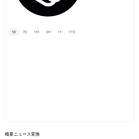
1D
7D
1M
3M
1Y
YTD
概要
ニュース
変換