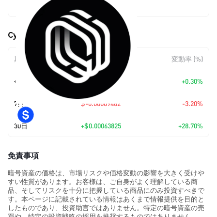
$0.00286211
Cypherium (CPH) の価格変動
期間
金額変動
変動率 (%)
今日
+
$0.00000856
+0.30%
7日
$-0.00009462
-3.20%
30日
+
$0.00063825
+28.70%
免責事項
暗号資産の価格は、市場リスクや価格変動の影響を大きく受けや
すい性質があります。お客様は、ご自身がよく理解している商
品、そしてリスクを十分に把握している商品にのみ投資すべきで
す。本ページに記載されている情報はあくまで情報提供を目的と
したものであり、投資助言ではありません。特定の暗号資産の売
買や、特定の投資戦略の採用を推奨するものではありません。