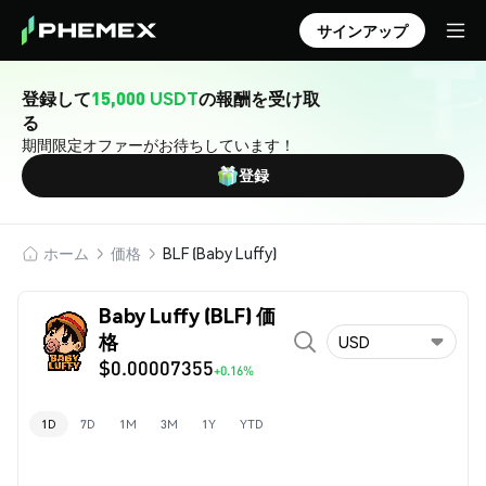
サインアップ
登録して
15,000 USDT
の報酬を受け取
る
期間限定オファーがお待ちしています！
登録
ホーム
価格
BLF (Baby Luffy)
Baby Luffy (BLF) 価
格
USD
$0.00007355
+0.16%
1D
7D
1M
3M
1Y
YTD