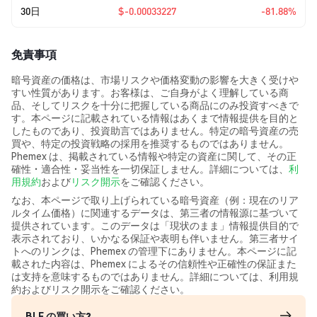
30日
$-0.00033227
-81.88%
免責事項
暗号資産の価格は、市場リスクや価格変動の影響を大きく受けや
すい性質があります。お客様は、ご自身がよく理解している商
品、そしてリスクを十分に把握している商品にのみ投資すべきで
す。本ページに記載されている情報はあくまで情報提供を目的と
したものであり、投資助言ではありません。特定の暗号資産の売
買や、特定の投資戦略の採用を推奨するものではありません。
Phemex は、掲載されている情報や特定の資産に関して、その正
確性・適合性・妥当性を一切保証しません。詳細については、
利
用規約
および
リスク開示
をご確認ください。
なお、本ページで取り上げられている暗号資産（例：現在のリア
ルタイム価格）に関連するデータは、第三者の情報源に基づいて
提供されています。このデータは「現状のまま」情報提供目的で
表示されており、いかなる保証や表明も伴いません。第三者サイ
トへのリンクは、Phemex の管理下にありません。本ページに記
載された内容は、Phemex によるその信頼性や正確性の保証また
は支持を意味するものではありません。詳細については、利用規
約およびリスク開示をご確認ください。
BLF の買い方?