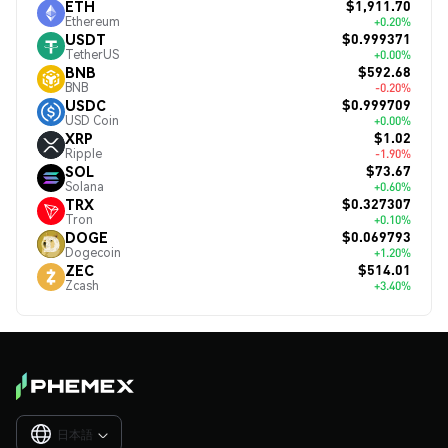
$1,911.70
ETH
Ethereum
+0.20%
$0.999371
USDT
TetherUS
+0.00%
$592.68
BNB
BNB
-0.20%
$0.999709
USDC
USD Coin
+0.00%
$1.02
XRP
Ripple
-1.90%
$73.67
SOL
Solana
+0.60%
$0.327307
TRX
Tron
+0.10%
$0.069793
DOGE
Dogecoin
+1.20%
$514.01
ZEC
Zcash
+3.40%
日本語
