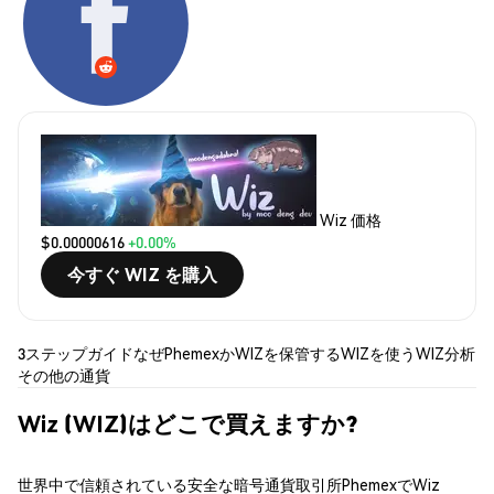
Wiz 価格
$0.00000616
+0.00%
今すぐ WIZ を購入
3ステップガイド
なぜPhemexか
WIZを保管する
WIZを使う
WIZ分析
その他の通貨
Wiz (WIZ)はどこで買えますか?
世界中で信頼されている安全な暗号通貨取引所PhemexでWiz