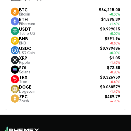
$64,215.00
BTC
Bitcoin
+0.50%
$1,895.39
ETH
Ethereum
+1.60%
$0.999015
USDT
TetherUS
+0.00%
$591.96
BNB
BNB
-0.60%
$0.999486
USDC
USD Coin
+0.00%
$1.05
XRP
Ripple
-1.40%
$72.88
SOL
Solana
-0.80%
$0.326959
TRX
Tron
-0.40%
$0.068579
DOGE
Dogecoin
-1.40%
$489.79
ZEC
Zcash
-4.90%