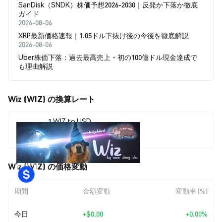
SanDisk（SNDK）株価予想2026-2030｜反発か下落か徹底
ガイド
2026-08-06
XRP最新価格速報｜1.05ドル下抜け後の今後を徹底解説
2026-08-06
Uber株価下落：過去最高売上・初の100億ドル現金達成で
も理由解説
Wiz (WIZ) の換算レート
1 WIZ to USD
$0.00000616
Wiz (WIZ) の価格変動
期間
金額変動
変動率 (%)
今日
+
$0.00
+0.00%