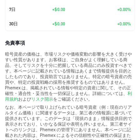
7日
+
$0.00
+0.00%
30日
+
$0.00
+0.00%
免責事項
暗号資産の価格は、市場リスクや価格変動の影響を大きく受けや
すい性質があります。お客様は、ご自身がよく理解している商
品、そしてリスクを十分に把握している商品にのみ投資すべきで
す。本ページに記載されている情報はあくまで情報提供を目的と
したものであり、投資助言ではありません。特定の暗号資産の売
買や、特定の投資戦略の採用を推奨するものではありません。
Phemex は、掲載されている情報や特定の資産に関して、その正
確性・適合性・妥当性を一切保証しません。詳細については、
利
用規約
および
リスク開示
をご確認ください。
なお、本ページで取り上げられている暗号資産（例：現在のリア
ルタイム価格）に関連するデータは、第三者の情報源に基づいて
提供されています。このデータは「現状のまま」情報提供目的で
表示されており、いかなる保証や表明も伴いません。第三者サイ
トへのリンクは、Phemex の管理下にありません。本ページに記
載された内容は、Phemex によるその信頼性や正確性の保証また