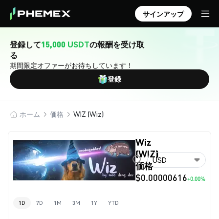
サインアップ
登録して
15,000 USDT
の報酬を受け取
る
期間限定オファーがお待ちしています！
登録
ホーム
価格
WIZ (Wiz)
Wiz
(WIZ)
USD
価格
$0.00000616
+0.00%
1D
7D
1M
3M
1Y
YTD