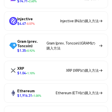
$74.71
+2.60%
Injective
Injective (INJ)の購入方法
$4.47
-0.57%
Gram (prev.
Gram (prev. Toncoin) (GRAM)の
Toncoin)
購入方法
$1.35
+0.92%
XRP
XRP (XRP)の購入方法
$1.04
+1.10%
Ethereum
Ethereum (ETH)の購入方法
$1,916.31
+1.00%