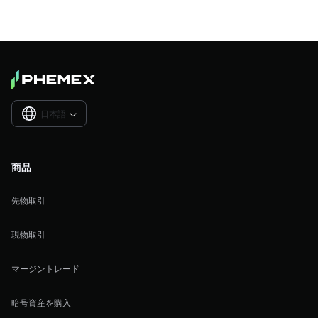
日本語

商品
先物取引
現物取引
マージントレード
暗号資産を購入