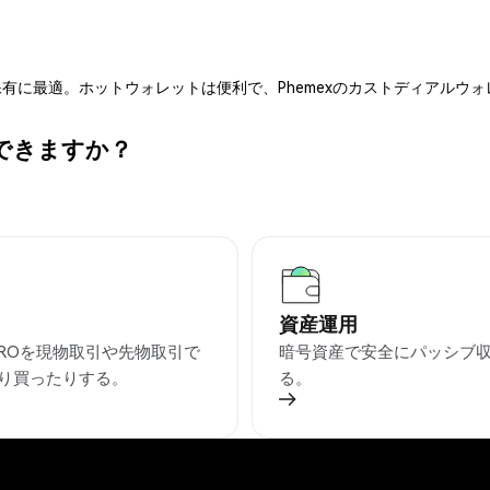
有に最適。ホットウォレットは便利で、Phemexのカストディアルウ
ができますか？
資産運用
OROを現物取引や先物取引で
暗号資産で安全にパッシブ
り買ったりする。
る。