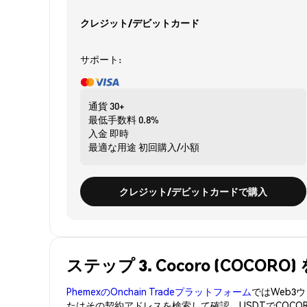
クレジット/デビットカード
サポート:
通貨
30+
最低手数料
0.8%
入金
即時
最適な用途
初回購入/小額
クレジット/デビットカードで購入
ステップ 3. Cocoro (COCO
PhemexのOnchain Tradeプラットフォーム
ではWeb
たはその契約アドレスを検索して確認。USDTでCOCO