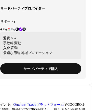
サードパーティプロバイダー
サポート:
通貨
50+
手数料
変動
入金
変動
最適な用途
地域プロモーション
サードパーティで購入
イン後、
Onchain Tradeプラットフォーム
でCOCOROま
に保管。安全にCOCOROを購入し、取引または保有を開