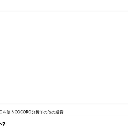
ROを使う
COCORO分析
その他の通貨
か?