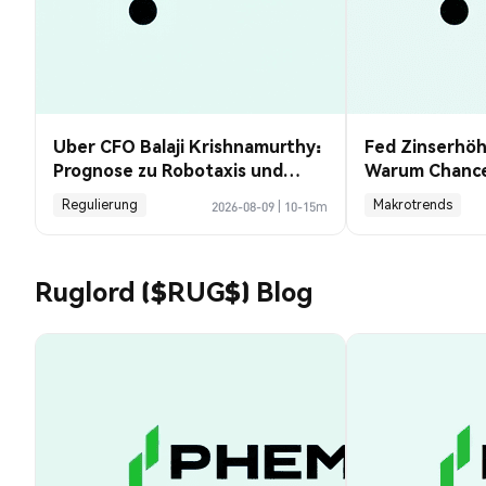
Uber CFO Balaji Krishnamurthy:
Fed Zinserhö
Prognose zu Robotaxis und
Warum Chancen
Krypto
Payrolls sanke
Regulierung
Makrotrends
2026-08-09
|
10-15m
Ruglord ($RUG$) Blog