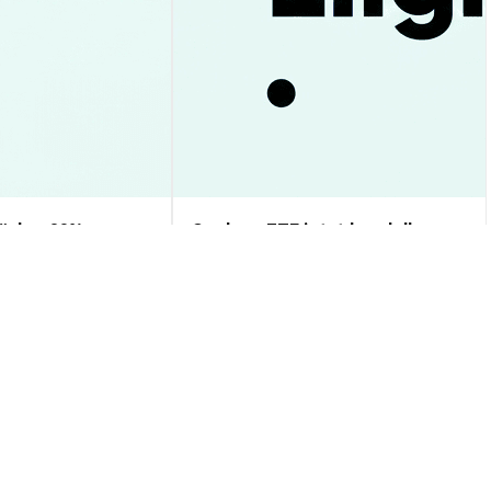
üche: 93%
Cardano ETF jetzt handelbar:
s testet 1,00$ –
Was bedeutet das für Anleger?
alyse
Markteinblicke
2026-08-09
|
10-15m
2026-08-09
|
10-15m
s
o USD
$0.00000545