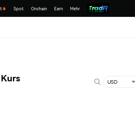
kt
Spot
Onchain
Earn
Mehr
 Kurs
USD