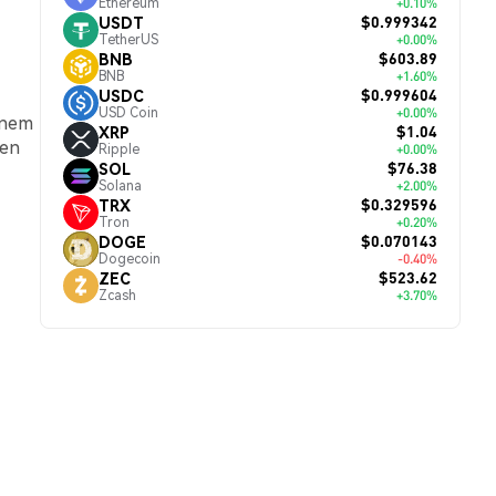
Ethereum
+0.10%
$0.999342
USDT
TetherUS
+0.00%
$603.89
BNB
BNB
+1.60%
$0.999604
USDC
USD Coin
+0.00%
einem
$1.04
XRP
ren
Ripple
+0.00%
$76.38
SOL
Solana
+2.00%
$0.329596
TRX
Tron
+0.20%
$0.070143
DOGE
Dogecoin
-0.40%
$523.62
ZEC
Zcash
+3.70%