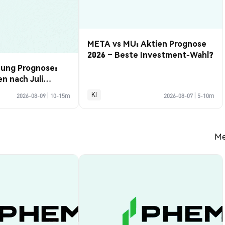
META vs MU: Aktien Prognose
2026 – Beste Investment-Wahl?
hung Prognose:
 nach Juli
n
KI
2026-08-09
|
10-15m
2026-08-07
|
5-10m
Me