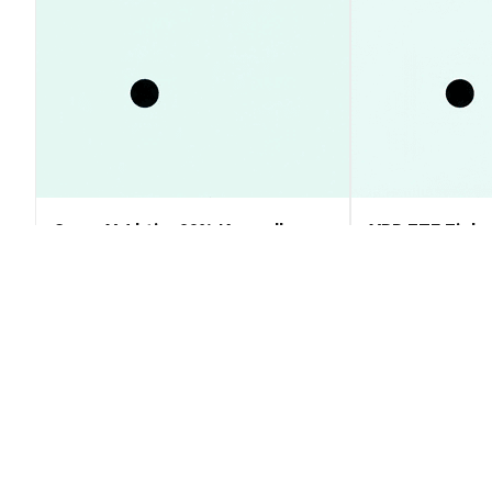
SpaceX Aktie: 23% Kursrally
XRP ETF Einbr
statt Crash – Insider-Verkauf
Rückgang, Kur
erklärt
Prognose & An
Markteinblicke
Markteinblicke
2026-08-09
|
10-15m
Ruglord ($RUG$) Umrechnungskur
1 $RUG$ t