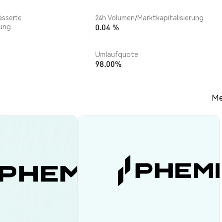
ässerte
24h Volumen/Marktkapitalisierung
rung
0.04 %
Umlaufquote
98.00%
Me