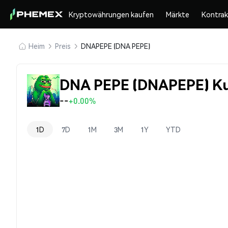
Kryptowährungen kaufen
Märkte
Kontra
Heim
Preis
DNAPEPE (DNA PEPE)
DNA PEPE (DNAPEPE) K
--
+0.00%
1D
7D
1M
3M
1Y
YTD