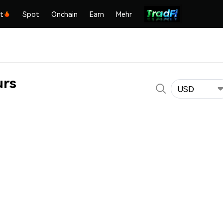
kt
Spot
Onchain
Earn
Mehr
urs
USD