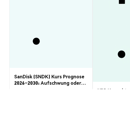
SanDisk (SNDK) Kurs Prognose
2026–2030: Aufschwung oder
Rückzug?
XRP Kurs aktu
gefallen: Pro
Markteinblicke
Markteinblicke
2026-08-06
|
5-10m
DNA PEPE (DNAPEPE) Umrechnung