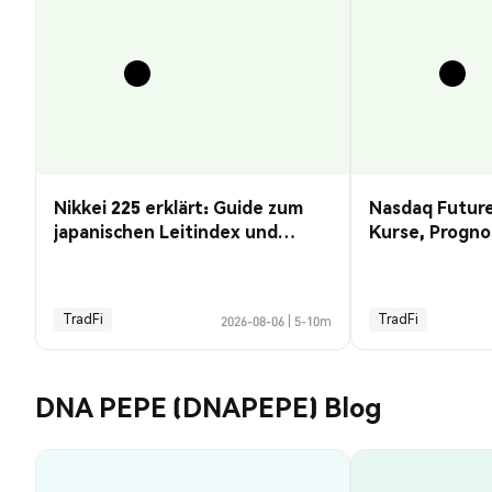
Nikkei 225 erklärt: Guide zum
Nasdaq Future
japanischen Leitindex und
Kurse, Progno
Kursprognose
Guide
TradFi
TradFi
2026-08-06
|
5-10m
DNA PEPE (DNAPEPE) Blog