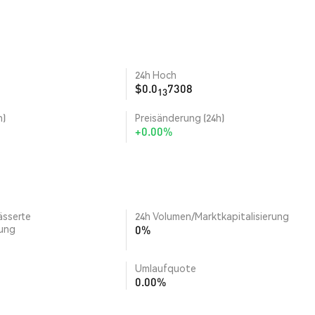
24h Hoch
$0.0
7308
13
h)
Preisänderung (24h)
+0.00%
ässerte
24h Volumen/Marktkapitalisierung
rung
0%
Umlaufquote
0.00%