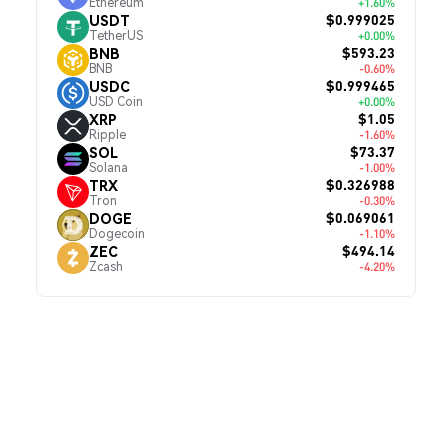
Ethereum
+1.60%
$0.999025
USDT
TetherUS
+0.00%
$593.23
BNB
BNB
-0.60%
$0.999465
USDC
USD Coin
+0.00%
$1.05
XRP
Ripple
-1.60%
$73.37
SOL
Solana
-1.00%
$0.326988
TRX
Tron
-0.30%
$0.069061
DOGE
Dogecoin
-1.10%
$494.14
ZEC
Zcash
-4.20%