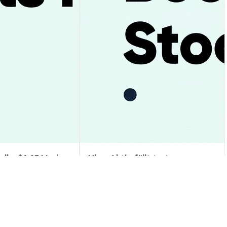
ell – $1,05 Marke
Uber Aktie fällt trotz
gnose & Analyse
Rekordumsatz – Prognose &
Analyse 2024
Markteinblicke
2026-08-06
|
10-15m
2026-08-06
|
10-15m
skurs