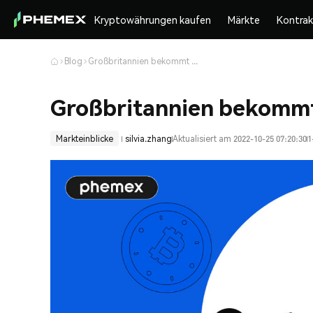
Kryptowährungen kaufen
Märkte
Kontra
Blog
Großbritannien bekommt einen neuen Premierminister
Großbritannien bekommt
Markteinblicke
silvia.zhang
Aktualisiert am 2022-10-25 07:20:30
1