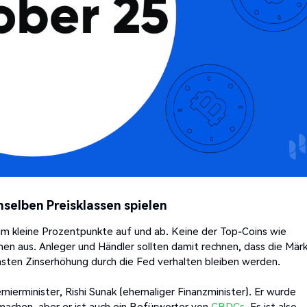
selben Preisklassen spielen
 um kleine Prozentpunkte auf und ab. Keine der Top-Coins wie
hen aus. Anleger und Händler sollten damit rechnen, dass die Mär
sten Zinserhöhung durch die Fed verhalten bleiben werden.
mierminister, Rishi Sunak (ehemaliger Finanzminister). Er wurde
achen, aber er ist auch ein Befürworter von
CBDCs
. Es ist also