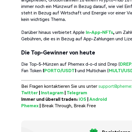
immer noch ein Münzwurf in Bezug darauf, wie viel Einf
steht in Bezug auf Wirtschaft und Energie vor einer 
kein wichtiges Thema.
Darüber hinaus verbietet Apple
In-App-NFTs
,
um Zahlu
Gebühren, die es in Bezug auf App-Zahlungen und Liz
Die Top-Gewinner von heute
Die Top-5-Münzen auf Phemex d-o-d sind Drep (
DREP
Fan Token
(
PORTO/USDT
)
und Multichain (
MULTI/US
Bei Fragen kontaktieren Sie uns unter
support@pheme
Twitter
|
Instagram
|
Telegram
Immer und überall traden:
iOS
|
Android
Phemex
|
Break Through, Break Free