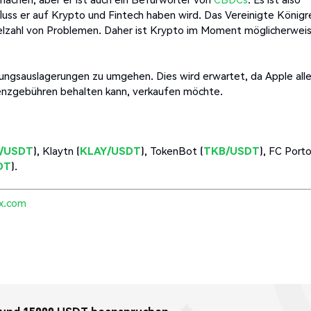
luss er auf Krypto und Fintech haben wird. Das Vereinigte Königr
Vielzahl von Problemen. Daher ist Krypto im Moment möglicherwei
ngsauslagerungen zu umgehen. Dies wird erwartet, da Apple all
enzgebühren behalten kann, verkaufen möchte.
/USDT
), Klaytn (
KLAY/USDT
), TokenBot (
TKB/USDT
), FC Port
DT
).
x.com