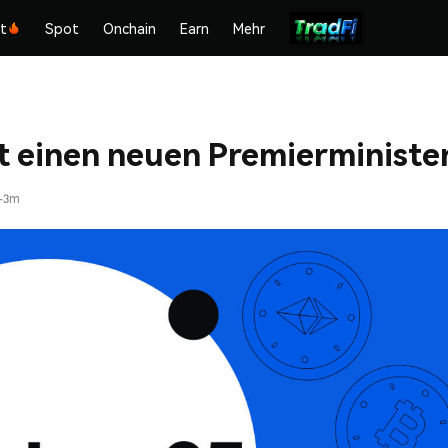
kt
Spot
Onchain
Earn
Mehr
 einen neuen Premierministe
-3m