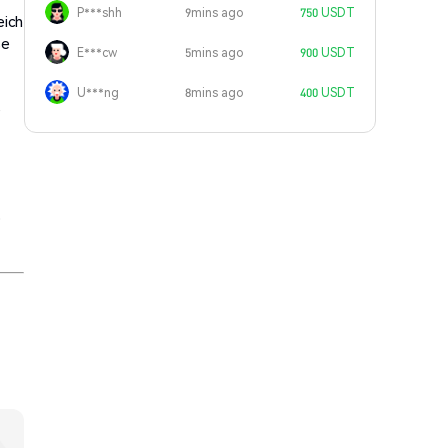
P***shh
9mins ago
750 USDT
eich
se
E***cw
5mins ago
900 USDT
U***ng
8mins ago
400 USDT
e
o