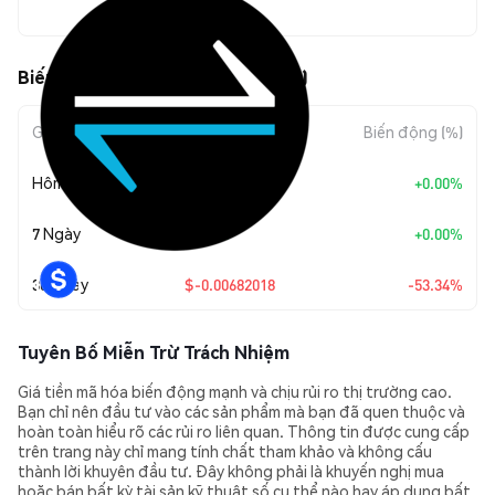
$0.00596621
Biến động giá của Equilibria (XEQ)
Giai đoạn
Mức biến động
Biến động (%)
Hôm nay
+
$0.00
+0.00%
7 Ngày
+
$0.00
+0.00%
30 Ngày
$-0.00682018
-53.34%
Tuyên Bố Miễn Trừ Trách Nhiệm
Giá tiền mã hóa biến động mạnh và chịu rủi ro thị trường cao.
Bạn chỉ nên đầu tư vào các sản phẩm mà bạn đã quen thuộc và
hoàn toàn hiểu rõ các rủi ro liên quan. Thông tin được cung cấp
trên trang này chỉ mang tính chất tham khảo và không cấu
thành lời khuyên đầu tư. Đây không phải là khuyến nghị mua
hoặc bán bất kỳ tài sản kỹ thuật số cụ thể nào hay áp dụng bất