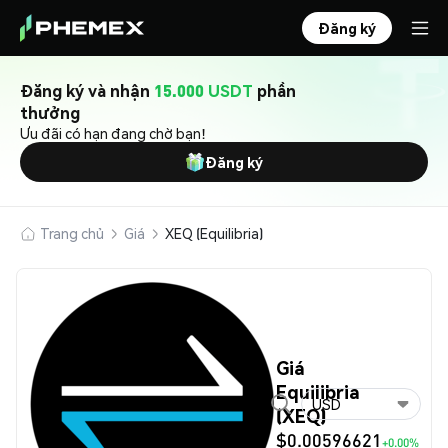
Đăng ký
Đăng ký và nhận
15.000 USDT
phần
thưởng
Ưu đãi có hạn đang chờ bạn!
Đăng ký
Trang chủ
Giá
XEQ (Equilibria)
Giá
Equilibria
USD
(XEQ)
$0.00596621
+0.00%