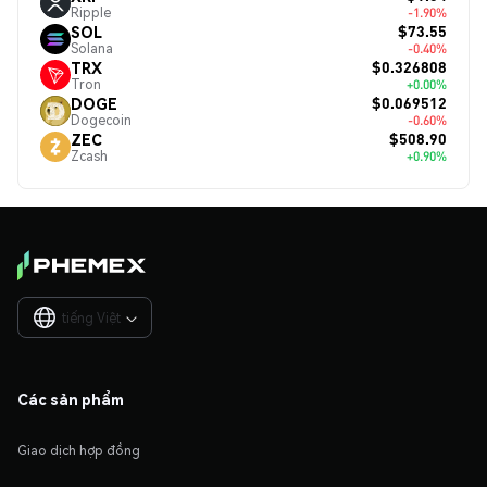
Ripple
-1.90%
$73.55
SOL
Solana
-0.40%
$0.326808
TRX
Tron
+0.00%
$0.069512
DOGE
Dogecoin
-0.60%
$508.90
ZEC
Zcash
+0.90%
tiếng Việt

Các sản phẩm
Giao dịch hợp đồng