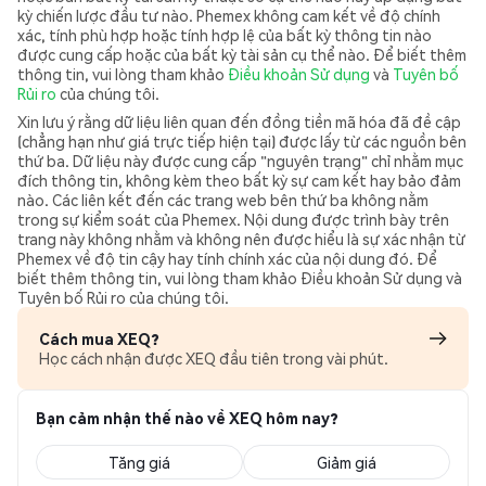
kỳ chiến lược đầu tư nào. Phemex không cam kết về độ chính
xác, tính phù hợp hoặc tính hợp lệ của bất kỳ thông tin nào
được cung cấp hoặc của bất kỳ tài sản cụ thể nào. Để biết thêm
thông tin, vui lòng tham khảo
Điều khoản Sử dụng
và
Tuyên bố
Rủi ro
của chúng tôi.
Xin lưu ý rằng dữ liệu liên quan đến đồng tiền mã hóa đã đề cập
(chẳng hạn như giá trực tiếp hiện tại) được lấy từ các nguồn bên
thứ ba. Dữ liệu này được cung cấp "nguyên trạng" chỉ nhằm mục
đích thông tin, không kèm theo bất kỳ sự cam kết hay bảo đảm
nào. Các liên kết đến các trang web bên thứ ba không nằm
trong sự kiểm soát của Phemex. Nội dung được trình bày trên
trang này không nhằm và không nên được hiểu là sự xác nhận từ
Phemex về độ tin cậy hay tính chính xác của nội dung đó. Để
biết thêm thông tin, vui lòng tham khảo Điều khoản Sử dụng và
Tuyên bố Rủi ro của chúng tôi.
Cách mua XEQ?
Học cách nhận được XEQ đầu tiên trong vài phút.
Bạn cảm nhận thế nào về XEQ hôm nay?
Tăng giá
Giảm giá