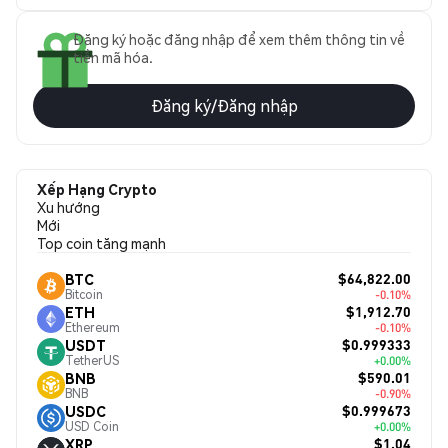
Đăng ký hoặc đăng nhập để xem thêm thông tin về
tiền mã hóa.
Đăng ký/Đăng nhập
Xếp Hạng Crypto
Xu hướng
Mới
Top coin tăng mạnh
$64,822.00
BTC
Bitcoin
-0.10%
$1,912.70
ETH
Ethereum
-0.10%
$0.999333
USDT
TetherUS
+0.00%
$590.01
BNB
BNB
-0.90%
$0.999673
USDC
USD Coin
+0.00%
$1.04
XRP