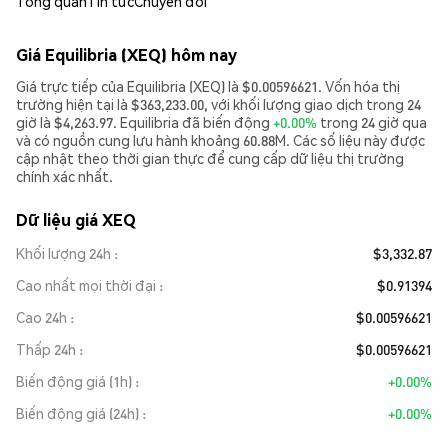
Tổng quan
Tin tức
Chuyển đổi
Giá Equilibria (XEQ) hôm nay
Giá trực tiếp của Equilibria (XEQ) là $0.00596621. Vốn hóa thị
trường hiện tại là $363,233.00, với khối lượng giao dịch trong 24
giờ là $4,263.97. Equilibria đã biến động
+0.00%
trong 24 giờ qua
và có nguồn cung lưu hành khoảng 60.88M. Các số liệu này được
cập nhật theo thời gian thực để cung cấp dữ liệu thị trường
chính xác nhất.
Dữ liệu giá XEQ
Khối lượng 24h
$3,332.87
Cao nhất mọi thời đại
$0.91394
Cao 24h
$0.00596621
Thấp 24h
$0.00596621
Biến động giá (1h)
+0.00%
Biến động giá (24h)
+0.00%