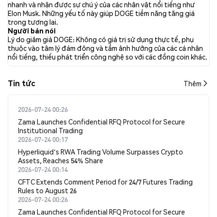
tweet thể hiện cảm xúc tích cực (tăng giá), so với 9.68% tweet
nhanh và nhận được sự chú ý của các nhân vật nổi tiếng như
có cảm xúc tiêu cực (giảm giá) về DOGE. 56.39% tweet có cảm
Elon Musk. Những yếu tố này giúp DOGE tiềm năng tăng giá
xúc trung lập về DOGE. Phân tích cảm xúc này dựa trên 3162
trong tương lai.
tweet.
Người bán nói
Lý do giảm giá DOGE: Không có giá trị sử dụng thực tế, phụ
thuộc vào tâm lý đám đông và tầm ảnh hưởng của các cá nhân
nổi tiếng, thiếu phát triển công nghệ so với các đồng coin khác.
Tin tức
Thêm
2026-07-24 00:26
Zama Launches Confidential RFQ Protocol for Secure
Institutional Trading
2026-07-24 00:17
Hyperliquid's RWA Trading Volume Surpasses Crypto
Assets, Reaches 54% Share
2026-07-24 00:14
CFTC Extends Comment Period for 24/7 Futures Trading
Rules to August 26
2026-07-24 00:26
Zama Launches Confidential RFQ Protocol for Secure