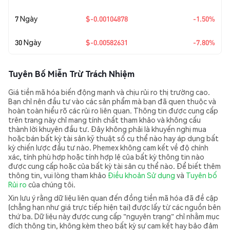
7 Ngày
$-0.00104878
-1.50%
30 Ngày
$-0.00582631
-7.80%
Tuyên Bố Miễn Trừ Trách Nhiệm
Giá tiền mã hóa biến động mạnh và chịu rủi ro thị trường cao.
Bạn chỉ nên đầu tư vào các sản phẩm mà bạn đã quen thuộc và
hoàn toàn hiểu rõ các rủi ro liên quan. Thông tin được cung cấp
trên trang này chỉ mang tính chất tham khảo và không cấu
thành lời khuyên đầu tư. Đây không phải là khuyến nghị mua
hoặc bán bất kỳ tài sản kỹ thuật số cụ thể nào hay áp dụng bất
kỳ chiến lược đầu tư nào. Phemex không cam kết về độ chính
xác, tính phù hợp hoặc tính hợp lệ của bất kỳ thông tin nào
được cung cấp hoặc của bất kỳ tài sản cụ thể nào. Để biết thêm
thông tin, vui lòng tham khảo
Điều khoản Sử dụng
và
Tuyên bố
Rủi ro
của chúng tôi.
Xin lưu ý rằng dữ liệu liên quan đến đồng tiền mã hóa đã đề cập
(chẳng hạn như giá trực tiếp hiện tại) được lấy từ các nguồn bên
thứ ba. Dữ liệu này được cung cấp "nguyên trạng" chỉ nhằm mục
đích thông tin, không kèm theo bất kỳ sự cam kết hay bảo đảm