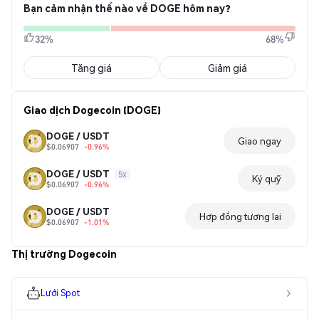
Bạn cảm nhận thế nào về DOGE hôm nay?
32%
68%
Tăng giá
Giảm giá
Giao dịch Dogecoin (DOGE)
DOGE / USDT
Giao ngay
$0.06907
-0.96%
DOGE / USDT
5x
Ký quỹ
$0.06907
-0.96%
DOGE / USDT
Hợp đồng tương lai
$0.06907
-1.01%
Thị trường Dogecoin
Lưới Spot