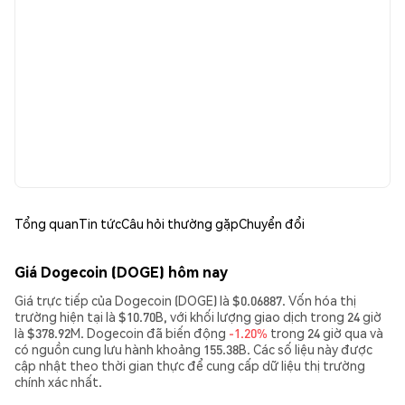
Tổng quan
Tin tức
Câu hỏi thường gặp
Chuyển đổi
Giá Dogecoin (DOGE) hôm nay
Giá trực tiếp của Dogecoin (DOGE) là $0.06887. Vốn hóa thị
trường hiện tại là $10.70B, với khối lượng giao dịch trong 24 giờ
là $378.92M. Dogecoin đã biến động
-1.20%
trong 24 giờ qua và
có nguồn cung lưu hành khoảng 155.38B. Các số liệu này được
cập nhật theo thời gian thực để cung cấp dữ liệu thị trường
chính xác nhất.