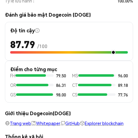
Tỷ lệ lưu hành
100.00%
Đánh giá bảo mật Dogecoin (DOGE)
Độ tin cậy
87.79
/100
Điểm cho từng mục
FH
79.50
MS
96.00
OR
86.31
CT
89.18
GS
98.00
CS
77.76
Giới thiệu Dogecoin(DOGE)
Trang web
Whitepaper
GitHub
Explorer blockchain
Thống kê xã hội