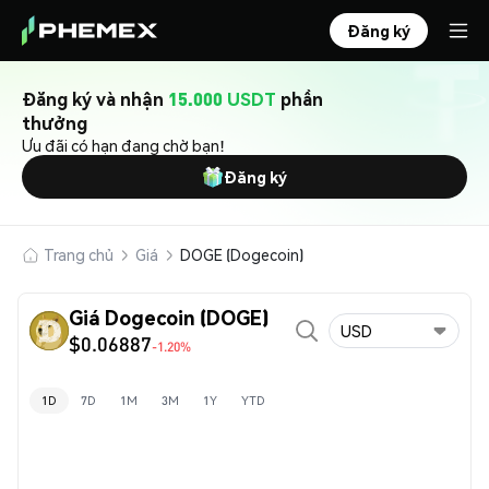
Đăng ký
Đăng ký và nhận
15.000 USDT
phần
thưởng
Ưu đãi có hạn đang chờ bạn!
Đăng ký
Trang chủ
Giá
DOGE (Dogecoin)
Giá Dogecoin (DOGE)
USD
$0.06887
-1.20%
1D
7D
1M
3M
1Y
YTD