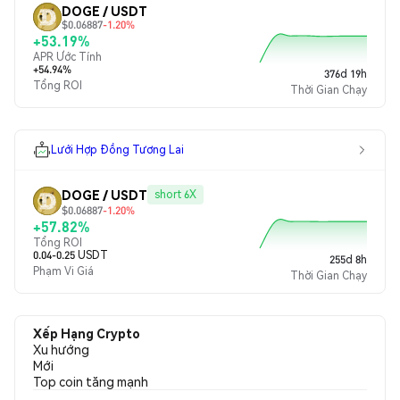
DOGE / USDT
$0.06887
-1.20%
+53.19%
APR Ước Tính
+54.94%
376d 19h
Tổng ROI
Thời Gian Chạy
Lưới Hợp Đồng Tương Lai
DOGE / USDT
short 6X
$0.06887
-1.20%
+57.82%
Tổng ROI
0.04-0.25 USDT
255d 8h
Phạm Vi Giá
Thời Gian Chạy
Xếp Hạng Crypto
Xu hướng
Mới
Top coin tăng mạnh