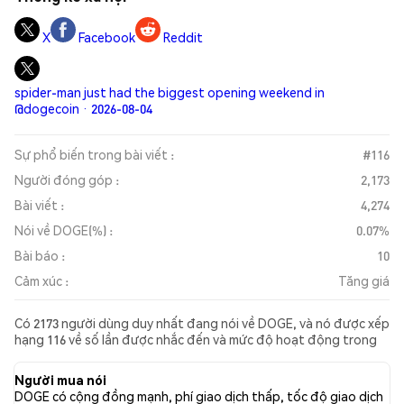
X
Facebook
Reddit
spider-man just had the biggest opening weekend in
@dogecoin · 2026-08-04
Sự phổ biến trong bài viết :
#116
Người đóng góp :
2,173
Bài viết :
4,274
Nói về DOGE(%) :
0.07%
Bài báo :
10
Cảm xúc :
Tăng giá
Có 2173 người dùng duy nhất đang nói về DOGE, và nó được xếp
hạng 116 về số lần được nhắc đến và mức độ hoạt động trong
các bài đăng được thu thập. Trong 24 giờ qua, cảm xúc đối với
DOGE trên tất cả các mạng xã hội là Tăng giá. Cuối cùng, có 10
Người mua nói
bài báo tin tức được xuất bản về DOGE. Trên Twitter, 33.93%
DOGE có cộng đồng mạnh, phí giao dịch thấp, tốc độ giao dịch