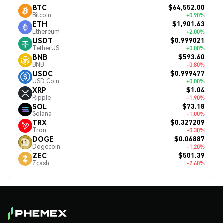
$64,552.00
BTC
Bitcoin
+0.90%
$1,901.63
ETH
Ethereum
+2.00%
$0.999021
USDT
TetherUS
+0.00%
$593.60
BNB
BNB
-0.80%
$0.999477
USDC
USD Coin
+0.00%
$1.04
XRP
Ripple
-1.90%
$73.18
SOL
Solana
-1.00%
$0.327209
TRX
Tron
-0.30%
$0.06887
DOGE
Dogecoin
-1.20%
$501.39
ZEC
Zcash
-2.60%