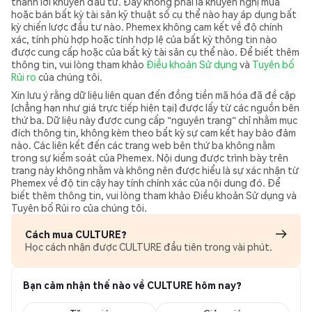
thành lời khuyên đầu tư. Đây không phải là khuyến nghị mua
hoặc bán bất kỳ tài sản kỹ thuật số cụ thể nào hay áp dụng bất
kỳ chiến lược đầu tư nào. Phemex không cam kết về độ chính
xác, tính phù hợp hoặc tính hợp lệ của bất kỳ thông tin nào
được cung cấp hoặc của bất kỳ tài sản cụ thể nào. Để biết thêm
thông tin, vui lòng tham khảo
Điều khoản Sử dụng
và
Tuyên bố
Rủi ro
của chúng tôi.
Xin lưu ý rằng dữ liệu liên quan đến đồng tiền mã hóa đã đề cập
(chẳng hạn như giá trực tiếp hiện tại) được lấy từ các nguồn bên
thứ ba. Dữ liệu này được cung cấp "nguyên trạng" chỉ nhằm mục
đích thông tin, không kèm theo bất kỳ sự cam kết hay bảo đảm
nào. Các liên kết đến các trang web bên thứ ba không nằm
trong sự kiểm soát của Phemex. Nội dung được trình bày trên
trang này không nhằm và không nên được hiểu là sự xác nhận từ
Phemex về độ tin cậy hay tính chính xác của nội dung đó. Để
biết thêm thông tin, vui lòng tham khảo Điều khoản Sử dụng và
Tuyên bố Rủi ro của chúng tôi.
Cách mua CULTURE?
Học cách nhận được CULTURE đầu tiên trong vài phút.
Bạn cảm nhận thế nào về CULTURE hôm nay?