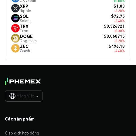
USD Coin
+0.00%
$1.03
XRP
Ripple
-3.20%
$72.75
SOL
Solana
-2.40%
$0.326921
TRX
Tron
-0.30%
$0.068715
DOGE
Dogecoin
-2.20%
$496.18
ZEC
Zcash
-4.60%
tiếng Việt

Các sản phẩm
Giao dịch hợp đồng