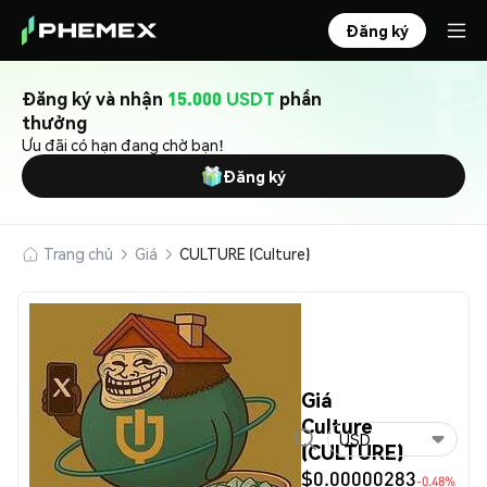
Đăng ký
Đăng ký và nhận
15.000 USDT
phần
thưởng
Ưu đãi có hạn đang chờ bạn!
Đăng ký
Trang chủ
Giá
CULTURE (Culture)
Giá
Culture
USD
(CULTURE)
$0.00000283
-0.48%