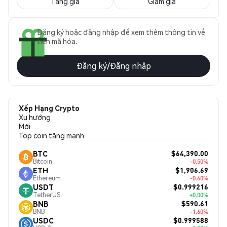
Tăng giá
Giảm giá
Đăng ký hoặc đăng nhập để xem thêm thông tin về
tiền mã hóa.
Đăng ký/Đăng nhập
Xếp Hạng Crypto
Xu hướng
Mới
Top coin tăng mạnh
$64,390.00
BTC
Bitcoin
-0.50%
$1,906.69
ETH
Ethereum
-0.60%
$0.999216
USDT
TetherUS
+0.00%
$590.61
BNB
BNB
-1.60%
$0.999588
USDC