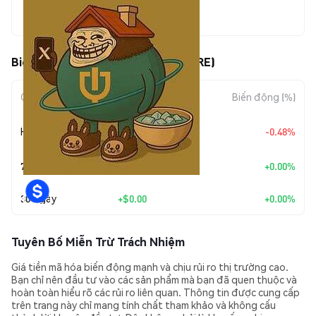
$0.00000283
Biến động giá của Culture (CULTURE)
Giai đoạn
Mức biến động
Biến động (%)
+
$0.0
1372
Hôm nay
-0.48%
7
7 Ngày
+
$0.00
+0.00%
30 Ngày
+
$0.00
+0.00%
Tuyên Bố Miễn Trừ Trách Nhiệm
Giá tiền mã hóa biến động mạnh và chịu rủi ro thị trường cao.
Bạn chỉ nên đầu tư vào các sản phẩm mà bạn đã quen thuộc và
hoàn toàn hiểu rõ các rủi ro liên quan. Thông tin được cung cấp
trên trang này chỉ mang tính chất tham khảo và không cấu