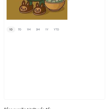
1D
7D
1M
3M
1Y
YTD