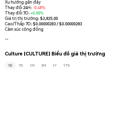
Xu hướng gần đây
Thay đổi 24H:
-0.48%
Thay đổi 7D:
+0.00%
Giá trị thị trường:
$2,825.00
Cao/Thấp 7D: $
0.00000283
/ $
0.00000283
Cảm xúc cộng đồng
--
Culture (CULTURE) Biểu đồ giá thị trường
1D
7D
1M
3M
1Y
YTD