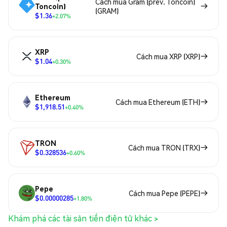
Cách mua Gram (prev. Toncoin)
Toncoin)
(GRAM)
$1.36
+2.07%
XRP
Cách mua XRP (XRP)
$1.04
+0.30%
Ethereum
Cách mua Ethereum (ETH)
$1,918.51
+0.40%
TRON
Cách mua TRON (TRX)
$0.328536
+0.60%
Pepe
Cách mua Pepe (PEPE)
$0.00000285
+1.80%
Khám phá các tài sản tiền điện tử khác >