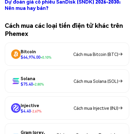
Dự đoán giá cổ phiếu SanDisk (SNDK) 2026-2030:
Nên mua hay bán?
Cách mua các loại tiền điện tử khác trên
Phemex
Bitcoin
Cách mua Bitcoin (BTC)
$64,974.00
+0.10%
Solana
Cách mua Solana (SOL)
$75.40
+2.80%
Injective
Cách mua Injective (INJ)
$4.40
-2.67%
Gram (prev.