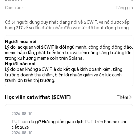
Cảm xúc :
Tăng giá
Có 51 người dùng duy nhất đang nói về $CWIF, và nó được xếp
hạng 217 về số lần được nhắc đến và mức độ hoạt động trong
các bài đăng được thu thập. Trong 24 giờ qua, cảm xúc đối với
$CWIF trên tất cả các mạng xã hội là Tăng giá. Cuối cùng, có 0
Người mua nói
bài báo tin tức được xuất bản về $CWIF. Trên Twitter, 25.05%
Lý do lạc quan với $CWIF là đội ngũ mạnh, cộng đồng đông đảo,
tweet thể hiện cảm xúc tích cực (tăng giá), so với 8.32% tweet
meme hấp dẫn, phát triển liên tục và tiềm năng tăng trưởng lớn
có cảm xúc tiêu cực (giảm giá) về $CWIF. 66.62% tweet có cảm
trong xu hướng meme coin trên Solana.
xúc trung lập về $CWIF. Phân tích cảm xúc này dựa trên 2283
Người bán nói
tweet.
Lý do bán khống $CWIF là do kết quả kinh doanh kém, tăng
trưởng doanh thu chậm, biên lợi nhuận giảm và áp lực cạnh
tranh lớn trên thị trường.
Học viện catwifhat ($CWIF)
Thêm
2026-08-10
TUT coin là gì? Hướng dẫn giao dịch TUT trên Phemex chi
tiết 2026
2026-08-10