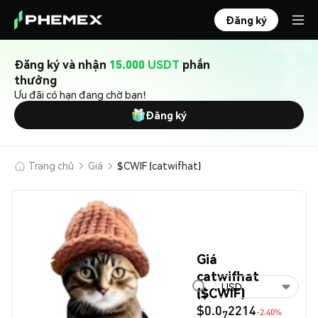
Đăng ký
Đăng ký và nhận
15.000 USDT
phần
thưởng
Ưu đãi có hạn đang chờ bạn!
Đăng ký
Trang chủ
Giá
$CWIF (catwifhat)
Giá
catwifhat
USD
($CWIF)
$0.0
2214
-2.40%
7