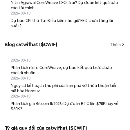
Nitin Agrawal CoreWeave CFO là ai? Dự đoán kết quả báo
cáo tài chính
2026-08-10
Dự báo CPI thứ Tư: Điều kiện nào giữ FED chưa tăng lãi
suất?
Blog catwifhat ($CWIF)
Thêm
2026-08-10
Phân tích rủi ro CoreWeave, dự báo kết quả trước báo
cáo lợi nhuận
2026-08-10
Nguy cơ kế hoạch thu phí của Iran phá vỡ thỏa thuận tiền
mã hóa Hormuz
2026-08-10
Phân tích giá Bitcoin 8/2026: Dự đoán BTC lên $70K hay về
$60K?
Tỷ giá quy đổi của catwifhat ($CWIF)