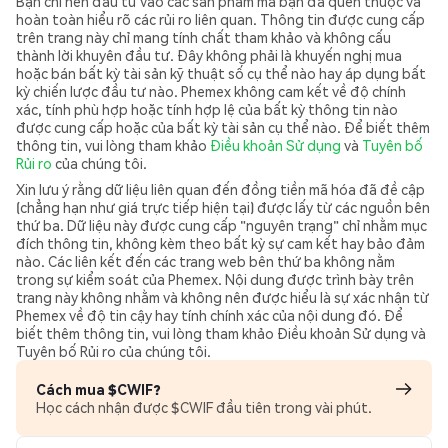
Bạn chỉ nên đầu tư vào các sản phẩm mà bạn đã quen thuộc và
hoàn toàn hiểu rõ các rủi ro liên quan. Thông tin được cung cấp
trên trang này chỉ mang tính chất tham khảo và không cấu
thành lời khuyên đầu tư. Đây không phải là khuyến nghị mua
hoặc bán bất kỳ tài sản kỹ thuật số cụ thể nào hay áp dụng bất
kỳ chiến lược đầu tư nào. Phemex không cam kết về độ chính
xác, tính phù hợp hoặc tính hợp lệ của bất kỳ thông tin nào
được cung cấp hoặc của bất kỳ tài sản cụ thể nào. Để biết thêm
thông tin, vui lòng tham khảo
Điều khoản Sử dụng
và
Tuyên bố
Rủi ro
của chúng tôi.
Xin lưu ý rằng dữ liệu liên quan đến đồng tiền mã hóa đã đề cập
(chẳng hạn như giá trực tiếp hiện tại) được lấy từ các nguồn bên
thứ ba. Dữ liệu này được cung cấp "nguyên trạng" chỉ nhằm mục
đích thông tin, không kèm theo bất kỳ sự cam kết hay bảo đảm
nào. Các liên kết đến các trang web bên thứ ba không nằm
trong sự kiểm soát của Phemex. Nội dung được trình bày trên
trang này không nhằm và không nên được hiểu là sự xác nhận từ
Phemex về độ tin cậy hay tính chính xác của nội dung đó. Để
biết thêm thông tin, vui lòng tham khảo Điều khoản Sử dụng và
Tuyên bố Rủi ro của chúng tôi.
Cách mua $CWIF?
Học cách nhận được $CWIF đầu tiên trong vài phút.