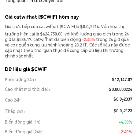
Tổng quan
Tin tức
Chuyển đổi
Giá catwifhat ($CWIF) hôm nay
Giá trực tiếp của catwifhat ($CWIF) là $0.0
2214. Vốn hóa thị
7
trường hiện tại là $624,750.00, với khối lượng giao dịch trong 24
giờ là $586.17. catwifhat đã biến động
-2.40%
trong 24 giờ qua
và có nguồn cung lưu hành khoảng 28.21T. Các số liệu này được
cập nhật theo thời gian thực để cung cấp dữ liệu thị trường
chính xác nhất.
Dữ liệu giá $CWIF
Khối lượng 24h
$12,147.07
Cao nhất mọi thời đại
$0.00000224
$0.0
2337
Cao 24h
7
$0.0
2123
Thấp 24h
7
Biến động giá (1h)
+4.30%
Biến động giá (24h)
-2.40%