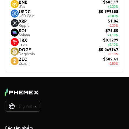
$603.17
BNB
BNB
+0.30%
$0.999658
USDC
USD Coin
+0.00%
$1.04
XRP
Ripple
-0.30%
$76.80
SOL
Solana
+1.10%
$0.3299
TRX
Tron
+0.10%
$0.069947
DOGE
Dogecoin
-0.10%
$509.41
ZEC
Zcash
-0.50%
tiếng Việt

Các sản phẩm