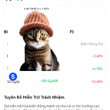
1 $CWIF to USD
$0.0<sub>7</sub>2214
Biến động giá của catwifhat ($CWIF)
Giai đoạn
Mức biến động
Biến động (%)
+
$0.0
5446
Hôm nay
-2.40%
9
+
$0.0
9942
7 Ngày
+4.70%
9
+
$0.0
4408
30 Ngày
-16.60%
8
Tuyên Bố Miễn Trừ Trách Nhiệm
Giá tiền mã hóa biến động mạnh và chịu rủi ro thị trường cao.