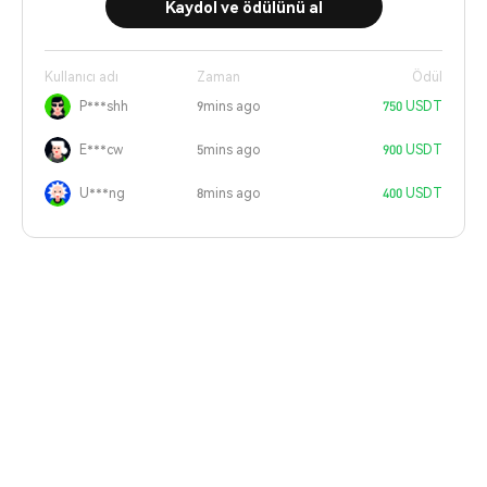
Kaydol ve ödülünü al
Kullanıcı adı
Zaman
Ödül
P***shh
9mins ago
750 USDT
E***cw
5mins ago
900 USDT
U***ng
8mins ago
400 USDT