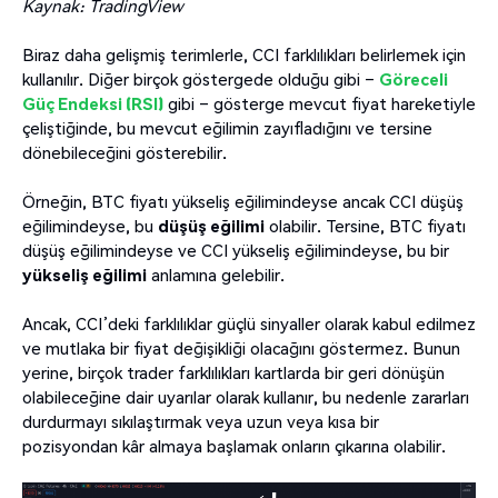
Kaynak: TradingView
Biraz daha gelişmiş terimlerle, CCI farklılıkları belirlemek için
kullanılır. Diğer birçok göstergede olduğu gibi –
Göreceli
Güç Endeksi (RSI)
gibi – gösterge mevcut fiyat hareketiyle
çeliştiğinde, bu mevcut eğilimin zayıfladığını ve tersine
dönebileceğini gösterebilir.
Örneğin, BTC fiyatı yükseliş eğilimindeyse ancak CCI düşüş
eğilimindeyse, bu
düşüş eğilimi
olabilir. Tersine, BTC fiyatı
düşüş eğilimindeyse ve CCI yükseliş eğilimindeyse, bu bir
yükseliş eğilimi
anlamına gelebilir.
Ancak, CCI’deki farklılıklar güçlü sinyaller olarak kabul edilmez
ve mutlaka bir fiyat değişikliği olacağını göstermez. Bunun
yerine, birçok trader farklılıkları kartlarda bir geri dönüşün
olabileceğine dair uyarılar olarak kullanır, bu nedenle zararları
durdurmayı sıkılaştırmak veya uzun veya kısa bir
pozisyondan kâr almaya başlamak onların çıkarına olabilir.