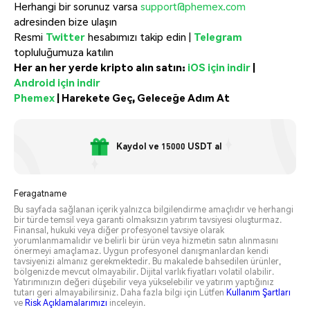
Herhangi bir sorunuz varsa
support@phemex.com
adresinden bize ulaşın
Resmi
Twitter
hesabımızı takip edin |
Telegram
topluluğumuza katılın
Her an her yerde kripto alın satın:
iOS için indir
|
Android için indir
Phemex
|
Harekete Geç, Geleceğe Adım At
Kaydol ve 15000 USDT al
Feragatname
Bu sayfada sağlanan içerik yalnızca bilgilendirme amaçlıdır ve herhangi
bir türde temsil veya garanti olmaksızın yatırım tavsiyesi oluşturmaz.
Finansal, hukuki veya diğer profesyonel tavsiye olarak
yorumlanmamalıdır ve belirli bir ürün veya hizmetin satın alınmasını
önermeyi amaçlamaz. Uygun profesyonel danışmanlardan kendi
tavsiyenizi almanız gerekmektedir. Bu makalede bahsedilen ürünler,
bölgenizde mevcut olmayabilir. Dijital varlık fiyatları volatil olabilir.
Yatırımınızın değeri düşebilir veya yükselebilir ve yatırım yaptığınız
tutarı geri almayabilirsiniz. Daha fazla bilgi için Lütfen
Kullanım Şartları
ve
Risk Açıklamalarımızı
inceleyin.