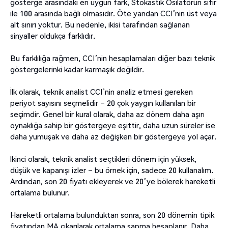
gösterge arasındaki en uygun fark, Stokastik Osilatörün sıfır
ile 100 arasında bağlı olmasıdır. Öte yandan CCI’nin üst veya
alt sınırı yoktur. Bu nedenle, ikisi tarafından sağlanan
sinyaller oldukça farklıdır.
Bu farklılığa rağmen, CCI’nin hesaplamaları diğer bazı teknik
göstergelerinki kadar karmaşık değildir.
İlk olarak, teknik analist CCI’nin analiz etmesi gereken
periyot sayısını seçmelidir – 20 çok yaygın kullanılan bir
seçimdir. Genel bir kural olarak, daha az dönem daha aşırı
oynaklığa sahip bir göstergeye eşittir, daha uzun süreler ise
daha yumuşak ve daha az değişken bir göstergeye yol açar.
İkinci olarak, teknik analist seçtikleri dönem için yüksek,
düşük ve kapanışı izler – bu örnek için, sadece 20 kullanalım.
Ardından, son 20 fiyatı ekleyerek ve 20’ye bölerek hareketli
ortalama bulunur.
Hareketli ortalama bulunduktan sonra, son 20 dönemin tipik
fiyatından MA çıkarılarak ortalama sapma hesaplanır. Daha