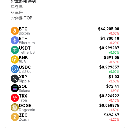
암호화폐 순위
트렌드
새로운
상승률 TOP
$64,205.00
BTC
Bitcoin
-0.50%
$1,900.18
ETH
Ethereum
-0.20%
$0.999287
USDT
TetherUS
+0.00%
$591.05
BNB
BNB
-0.50%
$0.999657
USDC
USD Coin
+0.00%
$1.03
XRP
Ripple
-2.50%
$72.41
SOL
Solana
-1.90%
$0.326922
TRX
Tron
-0.10%
$0.068875
DOGE
Dogecoin
-1.50%
$494.67
ZEC
Zcash
-4.20%