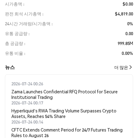
시가총액
$0.00
완전 희석 시가총액
$4,819.00
24시간 거래량/시가총액
0%
유통 공급량
0.00
총 공급량
999.85M
유통 비율
0.00%
뉴스
더 많은
2026-07-24 00:26
Zama Launches Confidential RFQ Protocol for Secure
Institutional Trading
2026-07-24 00:17
Hyperliquid's RWA Trading Volume Surpasses Crypto
Assets, Reaches 54% Share
2026-07-24 00:14
CFTC Extends Comment Period for 24/7 Futures Trading
Rules to August 26