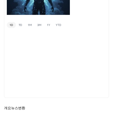
1D
7D
1M
3M
1Y
YTD
개요
뉴스
변환