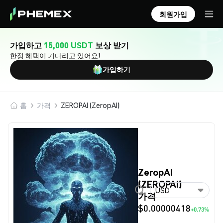
회원가입
가입하고
15,000 USDT
보상 받기
한정 혜택이 기다리고 있어요!
가입하기
홈
가격
ZEROPAI (ZeropAI)
ZeropAI
(ZEROPAI)
USD
가격
$0.00000418
+0.73%