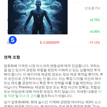
기간
변동 폭
변동률 (%)
+
$0.0
3032
오늘
+0.73%
7
7일
+
$0.00
+0.00%
30일
$-0.00000099
-19.12%
면책 조항
암호화폐 가격은 시장 리스크와 변동성에 매우 민감합니다. 귀하는
잘 알고 있으며 관련된 위험을 완전히 이해하고 있는 상품에만 투자
해야 합니다. 이 페이지에 제공된 정보는 정보 제공 목적일 뿐이며, 투
자 조언으로 간주되어서는 안 됩니다. 이는 특정 디지털 자산의 매수
또는 매도를 권장하거나 특정 투자 전략을 따를 것을 제안하는 것이
아닙니다. Phemex는 제공된 정보 또는 특정 자산의 정확성, 적합성
또는 타당성에 대해 어떠한 보장도 하지 않습니다. 자세한 내용은
이
용 약관
및
리스크 고지
를 참조하시기 바랍니다.
상기 암호화폐(예: 현재 실시간 가격)에 관련된 데이터는 제3자 소스
로부터 제공된 것입니다. 본 데이터는 정보 제공 목적에 한해 “있는