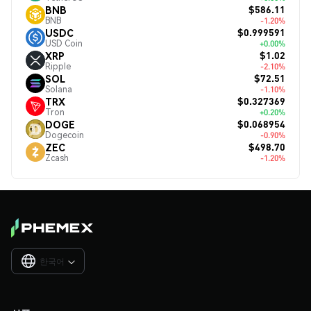
$586.11
BNB
BNB
-1.20%
$0.999591
USDC
USD Coin
+0.00%
$1.02
XRP
Ripple
-2.10%
$72.51
SOL
Solana
-1.10%
$0.327369
TRX
Tron
+0.20%
$0.068954
DOGE
Dogecoin
-0.90%
$498.70
ZEC
Zcash
-1.20%
한국어
