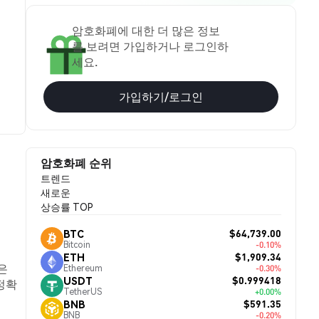
암호화폐에 대한 더 많은 정보
를 보려면 가입하거나 로그인하
세요.
가입하기/로그인
암호화폐 순위
트렌드
새로운
상승률 TOP
$64,739.00
BTC
Bitcoin
-0.10%
$1,909.34
ETH
n은
Ethereum
-0.30%
$0.999418
USDT
정확
TetherUS
+0.00%
$591.35
BNB
BNB
-0.20%