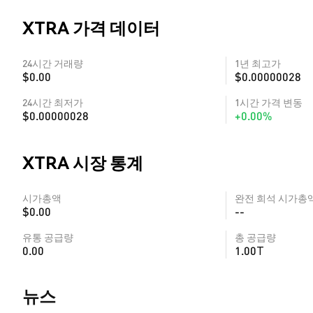
XTRA 가격 데이터
24시간 거래량
1년 최고가
$0.00
$0.00000028
24시간 최저가
1시간 가격 변동
$0.00000028
+0.00%
XTRA 시장 통계
시가총액
완전 희석 시가총
$0.00
--
유통 공급량
총 공급량
0.00
1.00T
뉴스