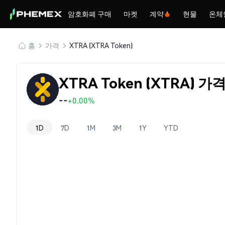
암호화폐 구매
마켓
계약
현물
온체
홈
가격
XTRA (XTRA Token)
XTRA Token (XTRA) 가
--
+0.00%
1D
7D
1M
3M
1Y
YTD