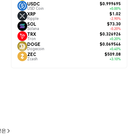
$0.999695
USDC
USD Coin
+0.00%
$1.02
XRP
Ripple
-2.90%
$73.30
SOL
Solana
-0.20%
$0.326926
TRX
Tron
+0.20%
$0.069546
DOGE
Dogecoin
+0.40%
$509.08
ZEC
Zcash
+3.10%
많은