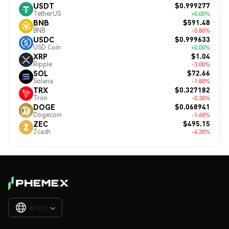
$0.999277
USDT
TetherUS
+0.00%
$591.48
BNB
BNB
-0.80%
$0.999633
USDC
USD Coin
+0.00%
$1.04
XRP
Ripple
-3.00%
$72.66
SOL
Solana
-1.80%
$0.327182
TRX
Tron
-0.30%
$0.068941
DOGE
Dogecoin
-1.60%
$495.15
ZEC
Zcash
-4.30%
한국어
