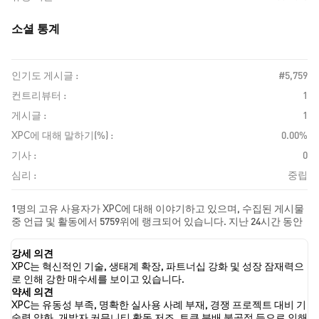
소셜 통계
인기도 게시글 :
#5,759
컨트리뷰터 :
1
게시글 :
1
XPC에 대해 말하기(%) :
0.00%
기사 :
0
심리 :
중립
1명의 고유 사용자가 XPC에 대해 이야기하고 있으며, 수집된 게시물
중 언급 및 활동에서 5759위에 랭크되어 있습니다. 지난 24시간 동안
모든 소셜 미디어에서 XPC에 대한 감정은 중립였습니다. 마지막으
로, XPC에 대한 뉴스 기사 0건이 게시되었습니다. 트위터에서는
강세 의견
NaN%의 트윗이 강세 감정을, NaN%의 트윗이 약세 감정을 보였습니
XPC는 혁신적인 기술, 생태계 확장, 파트너십 강화 및 성장 잠재력으
다. NaN%의 트윗은 XPC에 대해 중립적인 감정을 나타냈습니다. 이
로 인해 강한 매수세를 보이고 있습니다.
감정 분석은 0개의 트윗을 기반으로 합니다.
약세 의견
XPC는 유동성 부족, 명확한 실사용 사례 부재, 경쟁 프로젝트 대비 기
술력 약화, 개발자 커뮤니티 활동 저조, 토큰 분배 불공정 등으로 인해