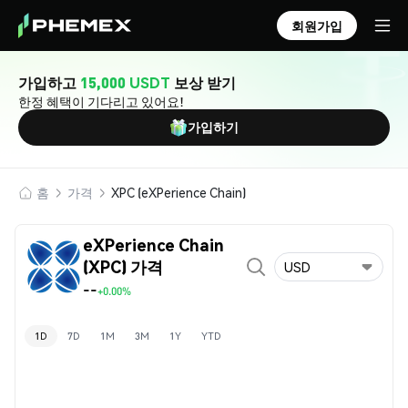
회원가입
가입하고
15,000 USDT
보상 받기
한정 혜택이 기다리고 있어요!
가입하기
홈
가격
XPC (eXPerience Chain)
eXPerience Chain
(XPC) 가격
USD
--
+0.00%
1D
7D
1M
3M
1Y
YTD