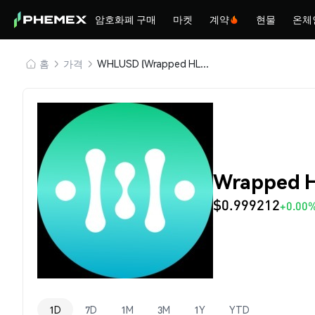
암호화폐 구매
마켓
계약
현물
온체
홈
가격
WHLUSD (Wrapped HLUSD)
Wrapped 
$0.999212
+0.00
1D
7D
1M
3M
1Y
YTD