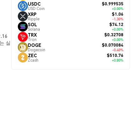
$0.999535
USDC
USD Coin
+0.00%
$1.06
XRP
Ripple
-1.30%
$74.12
SOL
Solana
+0.00%
$0.32708
TRX
.16
Tron
+0.00%
치는 실
$0.070084
DOGE
Dogecoin
-0.40%
$510.76
ZEC
Zcash
+0.80%