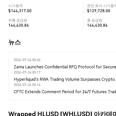
시가총액
완전 희석 시가총
$144,317.00
$129,728.00
유통 공급량
총 공급량
144,430.86
144,430.86
뉴스
2026-07-24 00:26
Zama Launches Confidential RFQ Protocol for Secure 
2026-07-24 00:17
Hyperliquid's RWA Trading Volume Surpasses Crypto
2026-07-24 00:14
CFTC Extends Comment Period for 24/7 Futures Trad
Wrapped HLUSD (WHLUSD) 아카데