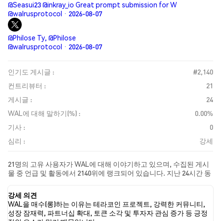
@Seasui23 @inkray_io Great prompt submission for W
@walrusprotocol · 2026-08-07
@Philose Ty, @Philose
@walrusprotocol · 2026-08-07
인기도 게시글 :
#2,140
컨트리뷰터 :
21
게시글 :
24
WAL에 대해 말하기(%) :
0.00%
기사 :
0
심리 :
강세
21명의 고유 사용자가 WAL에 대해 이야기하고 있으며, 수집된 게시
물 중 언급 및 활동에서 2140위에 랭크되어 있습니다. 지난 24시간 동
안 모든 소셜 미디어에서 WAL에 대한 감정은 강세였습니다. 마지막
으로, WAL에 대한 뉴스 기사 0건이 게시되었습니다. 트위터에서는
강세 의견
16.67%의 트윗이 강세 감정을, 8.33%의 트윗이 약세 감정을 보였습
WAL을 매수(롱)하는 이유는 테라코인 프로젝트, 강력한 커뮤니티,
니다. 75.00%의 트윗은 WAL에 대해 중립적인 감정을 나타냈습니다.
성장 잠재력, 파트너십 확대, 토큰 소각 및 투자자 관심 증가 등 긍정
이 감정 분석은 24개의 트윗을 기반으로 합니다.