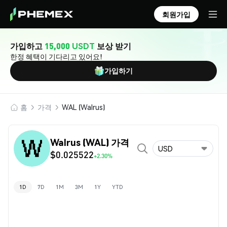
회원가입
가입하고
15,000 USDT
보상 받기
한정 혜택이 기다리고 있어요!
가입하기
홈
가격
WAL (Walrus)
Walrus (WAL) 가격
USD
$0.025522
+2.30%
1D
7D
1M
3M
1Y
YTD