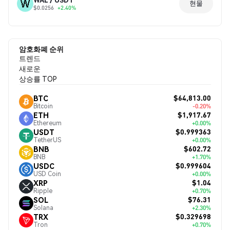
현물
$0.0256
+2.40%
암호화폐 순위
트렌드
새로운
상승률 TOP
$64,813.00
BTC
Bitcoin
-0.20%
$1,917.67
ETH
Ethereum
+0.00%
$0.999363
USDT
TetherUS
+0.00%
$602.72
BNB
BNB
+1.70%
$0.999604
USDC
USD Coin
+0.00%
$1.04
XRP
Ripple
+0.70%
$76.31
SOL
Solana
+2.30%
$0.329698
TRX
Tron
+0.70%