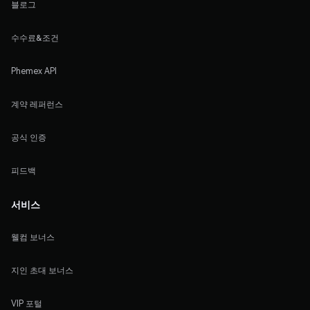
블로그
수수료&조건
Phemex API
계약 레퍼런스
공식 인증
피드백
서비스
웰컴 보너스
지인 초대 보너스
VIP 포털