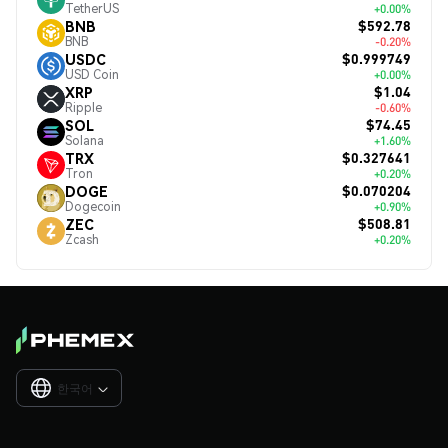
TetherUS
+0.00%
$592.78
BNB
BNB
-0.20%
$0.999749
USDC
USD Coin
+0.00%
$1.04
XRP
Ripple
-0.60%
$74.45
SOL
Solana
+1.60%
$0.327641
TRX
Tron
+0.20%
$0.070204
DOGE
Dogecoin
+0.90%
$508.81
ZEC
Zcash
+0.20%
한국어
