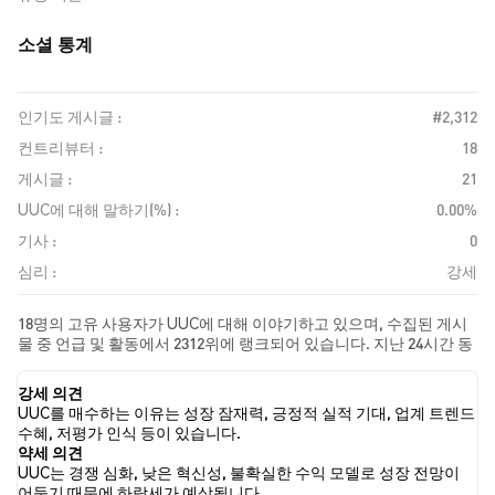
소셜 통계
인기도 게시글 :
#2,312
컨트리뷰터 :
18
게시글 :
21
UUC에 대해 말하기(%) :
0.00%
기사 :
0
심리 :
강세
18명의 고유 사용자가 UUC에 대해 이야기하고 있으며, 수집된 게시
물 중 언급 및 활동에서 2312위에 랭크되어 있습니다. 지난 24시간 동
안 모든 소셜 미디어에서 UUC에 대한 감정은 강세였습니다. 마지막
으로, UUC에 대한 뉴스 기사 0건이 게시되었습니다. 트위터에서는
강세 의견
0.00%의 트윗이 강세 감정을, 12.50%의 트윗이 약세 감정을 보였습
UUC를 매수하는 이유는 성장 잠재력, 긍정적 실적 기대, 업계 트렌드
니다. 87.50%의 트윗은 UUC에 대해 중립적인 감정을 나타냈습니다.
수혜, 저평가 인식 등이 있습니다.
이 감정 분석은 8개의 트윗을 기반으로 합니다.
약세 의견
UUC는 경쟁 심화, 낮은 혁신성, 불확실한 수익 모델로 성장 전망이
어둡기 때문에 하락세가 예상됩니다.