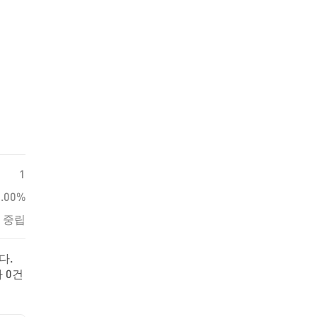
1
0.00%
중립
다.
 0건