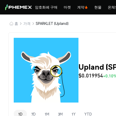
암호화폐 구매
마켓
계약
현물
온체
홈
가격
SPARKLET (Upland)
Upland (
$0.019954
+0.10
1D
7D
1M
3M
1Y
YTD