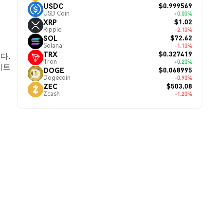
$0.999569
USDC
USD Coin
+0.00%
$1.02
XRP
Ripple
-2.10%
$72.62
SOL
Solana
-1.10%
$0.327419
TRX
니다.
Tron
+0.20%
이트
$0.068995
DOGE
Dogecoin
-0.90%
$503.08
ZEC
Zcash
-1.20%