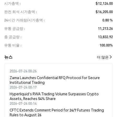
시가총액
$12,126.00
완전 희석 시가총액
$16,205.00
24시간 거래량/시가총액
0.80 %
유통 공급량
11,213.26
총 공급량
13,832.92
유통 비율
100.00%
뉴스
더 많은
2026-07-24 00:26
Zama Launches Confidential RFQ Protocol for Secure
Institutional Trading
2026-07-24 00:17
Hyperliquid's RWA Trading Volume Surpasses Crypto
Assets, Reaches 54% Share
2026-07-24 00:14
CFTC Extends Comment Period for 24/7 Futures Trading
Rules to August 26