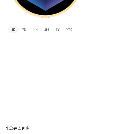
1D
7D
1M
3M
1Y
YTD
개요
뉴스
변환