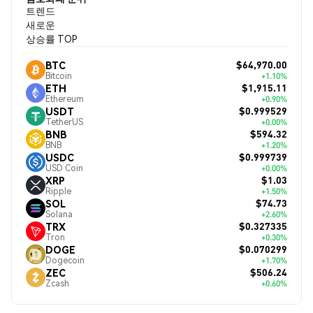
트렌드
새로운
상승률 TOP
$64,970.00
BTC
Bitcoin
+1.10%
$1,915.11
ETH
Ethereum
+0.90%
$0.999529
USDT
TetherUS
+0.00%
$594.32
BNB
BNB
+1.20%
$0.999739
USDC
USD Coin
+0.00%
$1.03
XRP
Ripple
+1.50%
$74.73
SOL
Solana
+2.60%
$0.327335
TRX
Tron
+0.30%
$0.070299
DOGE
Dogecoin
+1.70%
$506.24
ZEC
Zcash
+0.60%