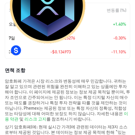
기간
변동 폭
변동률 (%)
오늘
+
$0.014925
+1.40%
7일
$-0.00325276
-0.30%
30일
-$0.134973
-11.10%
면책 조항
암호화폐 가격은 시장 리스크와 변동성에 매우 민감합니다. 귀하는
잘 알고 있으며 관련된 위험을 완전히 이해하고 있는 상품에만 투자
해야 합니다. 이 페이지에 제공된 정보는 정보 제공 목적일 뿐이며, 투
자 조언으로 간주되어서는 안 됩니다. 이는 특정 디지털 자산의 매수
또는 매도를 권장하거나 특정 투자 전략을 따를 것을 제안하는 것이
아닙니다. Phemex는 제공된 정보 또는 특정 자산의 정확성, 적합성
또는 타당성에 대해 어떠한 보장도 하지 않습니다. 자세한 내용은
이
용 약관
및
리스크 고지
를 참조하시기 바랍니다.
상기 암호화폐(예: 현재 실시간 가격)에 관련된 데이터는 제3자 소스
로부터 제공된 것입니다. 본 데이터는 정보 제공 목적에 한해 “있는