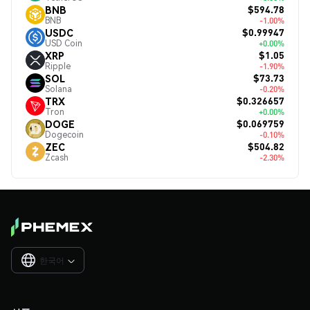
$594.78
BNB
BNB
-1.00%
$0.99947
USDC
USD Coin
+0.00%
$1.05
XRP
Ripple
-1.90%
$73.73
SOL
Solana
-0.20%
$0.326657
TRX
Tron
+0.00%
$0.069759
DOGE
Dogecoin
-0.10%
$504.82
ZEC
Zcash
-2.30%
한국어
