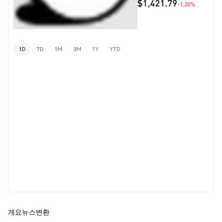
$1,421.79
-1.20%
1D
7D
1M
3M
1Y
YTD
개요
뉴스
변환