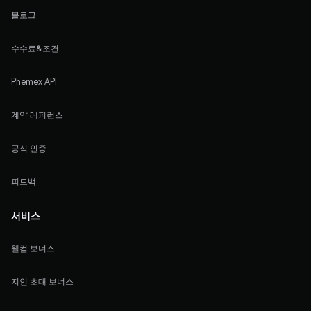
블로그
수수료&조건
Phemex API
계약 레퍼런스
공식 인증
피드백
서비스
웰컴 보너스
지인 초대 보너스