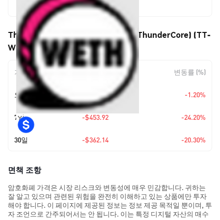
$1,421.79
ThunderCore Bridged TT-WETH (ThunderCore) (TT-
WETH) 가격 움직임
기간
변동 폭
변동률 (%)
오늘
-$17.27
-1.20%
7일
-$453.92
-24.20%
30일
-$362.14
-20.30%
면책 조항
암호화폐 가격은 시장 리스크와 변동성에 매우 민감합니다. 귀하는
잘 알고 있으며 관련된 위험을 완전히 이해하고 있는 상품에만 투자
해야 합니다. 이 페이지에 제공된 정보는 정보 제공 목적일 뿐이며, 투
자 조언으로 간주되어서는 안 됩니다. 이는 특정 디지털 자산의 매수