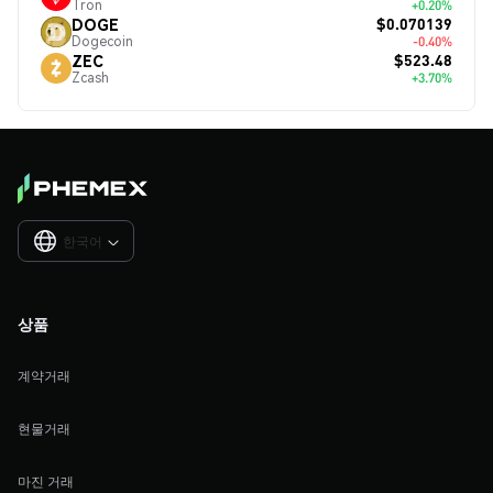
Tron
+0.20%
$0.070139
DOGE
Dogecoin
-0.40%
$523.48
ZEC
Zcash
+3.70%
한국어

상품
계약거래
현물거래
마진 거래