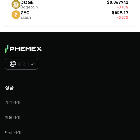
$0.069942
DOGE
Dogecoin
-0.10%
$509.17
ZEC
Zcash
-0.50%
한국어

상품
계약거래
현물거래
마진 거래