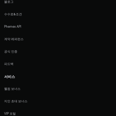
블로그
수수료&조건
Phemex API
계약 레퍼런스
공식 인증
피드백
서비스
웰컴 보너스
지인 초대 보너스
VIP 포털