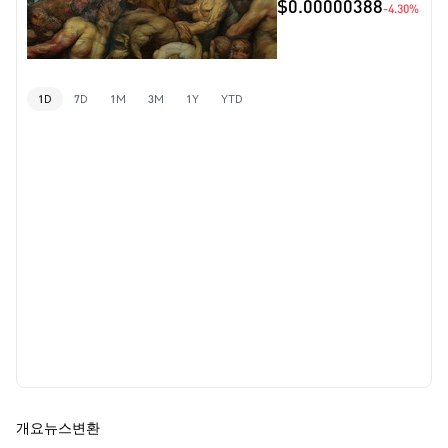
$0.00000388
-4.30%
1D
7D
1M
3M
1Y
YTD
개요
뉴스
변환