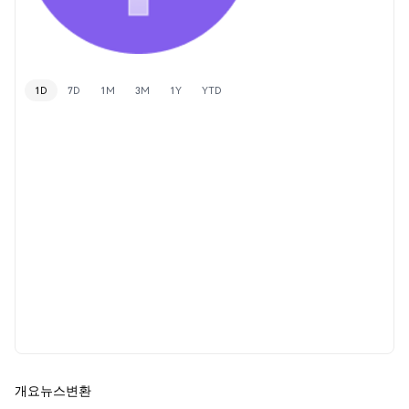
1D
7D
1M
3M
1Y
YTD
개요
뉴스
변환