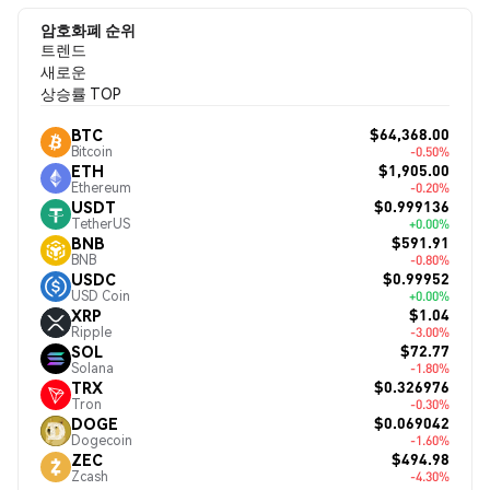
암호화폐 순위
트렌드
새로운
상승률 TOP
$64,368.00
BTC
Bitcoin
-0.50%
$1,905.00
ETH
Ethereum
-0.20%
$0.999136
USDT
TetherUS
+0.00%
$591.91
BNB
BNB
-0.80%
$0.99952
USDC
USD Coin
+0.00%
$1.04
XRP
Ripple
-3.00%
$72.77
SOL
Solana
-1.80%
$0.326976
TRX
Tron
-0.30%
$0.069042
DOGE
Dogecoin
-1.60%
$494.98
ZEC
Zcash
-4.30%