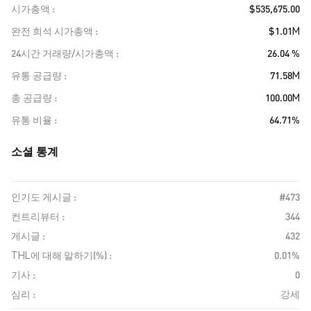
시가총액
$535,675.00
완전 희석 시가총액
$1.01M
24시간 거래량/시가총액
26.04 %
유통 공급량
71.58M
총 공급량
100.00M
유통 비율
64.71%
소셜 통계
인기도 게시글 :
#473
컨트리뷰터 :
344
게시글 :
432
THL에 대해 말하기(%) :
0.01%
기사 :
0
심리 :
강세