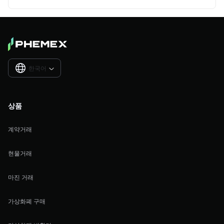
한국어

상품
계약거래
현물거래
마진 거래
가상화폐 구매