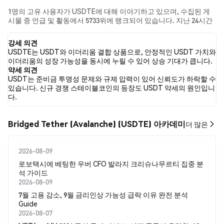
1명의 고유 사용자가 USDTE에 대해 이야기하고 있으며, 수집된 게
시물 중 언급 및 활동에서 5733위에 랭크되어 있습니다. 지난 24시간
동안 모든 소셜 미디어에서 USDTE에 대한 감정은 강세였습니다. 마
지막으로, USDTE에 대한 뉴스 기사 0건이 게시되었습니다. 트위터
강세 의견
에서는 NaN%의 트윗이 강세 감정을, NaN%의 트윗이 약세 감정을
USDTE는 USDT와 이더리움 결합 상품으로, 안정적인 USDT 가치와
보였습니다. NaN%의 트윗은 USDTE에 대해 중립적인 감정을 나타
이더리움의 성장 가능성을 동시에 누릴 수 있어 상승 기대가 큽니다.
냈습니다. 이 감정 분석은 0개의 트윗을 기반으로 합니다.
약세 의견
USDT는 준비금 투명성 문제와 규제 압력이 있어 신뢰도가 하락할 수
있습니다. 신규 경쟁 스테이블코인의 등장도 USDT 약세의 원인입니
다.
Bridged Tether (Avalanche) (USDTE) 아카데미
더 많은
2026-08-09
로보택시에 베팅한 우버 CFO 발라지 크리슈나무르티 집중 분
석 가이드
2026-08-09
7월 고용 감소, 9월 금리인상 가능성 급락 이유 완전 분석
Guide
2026-08-07