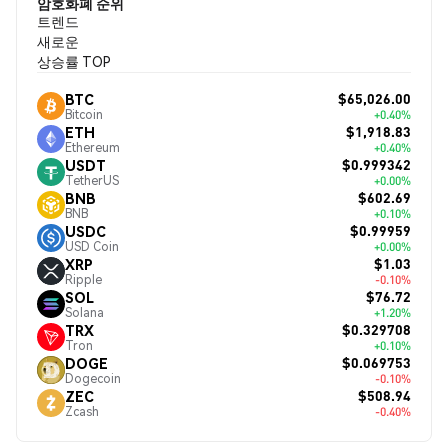
암호화폐 순위
트렌드
새로운
상승률 TOP
$65,026.00
BTC
Bitcoin
+0.40%
$1,918.83
ETH
Ethereum
+0.40%
$0.999342
USDT
TetherUS
+0.00%
$602.69
BNB
BNB
+0.10%
$0.99959
USDC
USD Coin
+0.00%
$1.03
XRP
Ripple
-0.10%
$76.72
SOL
Solana
+1.20%
$0.329708
TRX
Tron
+0.10%
$0.069753
DOGE
Dogecoin
-0.10%
$508.94
ZEC
Zcash
-0.40%