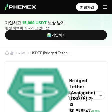
회원가입
가입하고
15,000 USDT
보상 받기
한정 혜택이 기다리고 있어요!
가입하기
홈
가격
USDTE (Bridged Tether (Avalanche))
Bridged
Tether
(Avalanche)
USD
(USDTE) 가
격
$0.998547
+0.00%