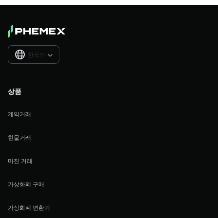
한국어

상품
계약거래
현물거래
마진 거래
가상화폐 구매
가상화폐 변환기