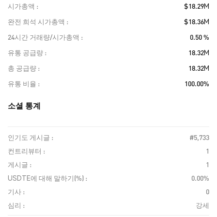
시가총액
$18.29M
완전 희석 시가총액
$18.36M
24시간 거래량/시가총액
0.50 %
유통 공급량
18.32M
총 공급량
18.32M
유통 비율
100.00%
소셜 통계
인기도 게시글 :
#5,733
컨트리뷰터 :
1
게시글 :
1
USDTE에 대해 말하기(%) :
0.00%
기사 :
0
심리 :
강세