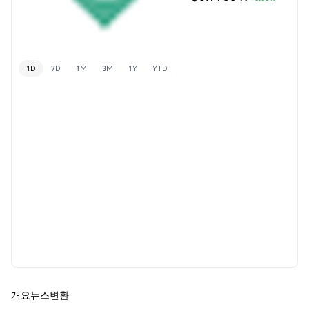
1D
7D
1M
3M
1Y
YTD
개요
뉴스
변환