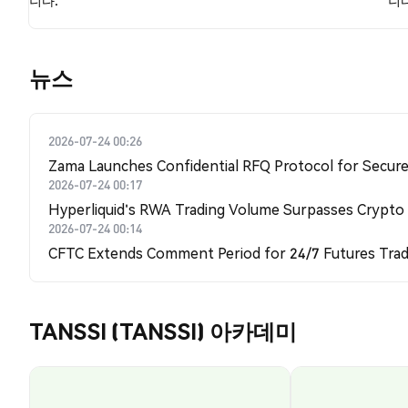
니다.
니다
뉴스
2026-07-24 00:26
Zama Launches Confidential RFQ Protocol for Secure 
2026-07-24 00:17
Hyperliquid's RWA Trading Volume Surpasses Crypto
2026-07-24 00:14
CFTC Extends Comment Period for 24/7 Futures Trad
TANSSI (TANSSI) 아카데미