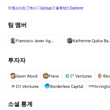
웹사이트
백서
블록체인 Explorer
GitHub
팀 멤버
Francisco Javier Agosti
Katherine Quil
투자자
Gavin Wood
Frens
C² Ventures
Blo
D1 Ventures
Borderless Capital
Arringto
소셜 통계