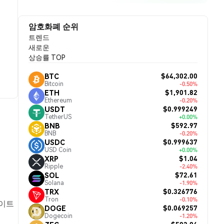
암호화폐 순위
트렌드
새로운
상승률 TOP
$64,302.00
BTC
Bitcoin
-0.50%
$1,901.82
ETH
Ethereum
-0.20%
$0.999249
USDT
TetherUS
+0.00%
$592.97
BNB
BNB
-0.20%
$0.999637
USDC
USD Coin
+0.00%
$1.04
XRP
Ripple
-2.40%
$72.61
SOL
Solana
-1.90%
$0.326776
TRX
Tron
-0.10%
데이트
$0.069257
DOGE
Dogecoin
-1.20%