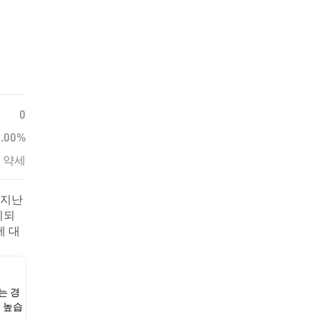
0
0.00%
약세
 지난
시되
에 대
는 경
 높습