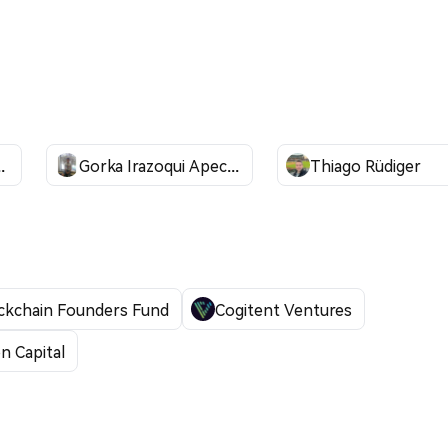
ca Barcelli
Gorka Irazoqui Apecechea
Thiago Rüdiger
ckchain Founders Fund
Cogitent Ventures
n Capital