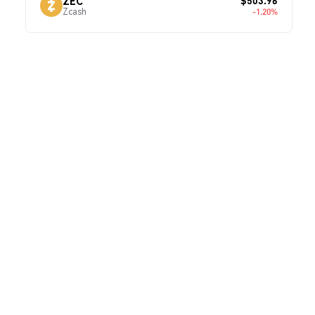
$503.96
ZEC
Zcash
-1.20%