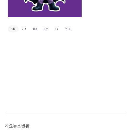
1D
7D
1M
3M
1Y
YTD
개요
뉴스
변환