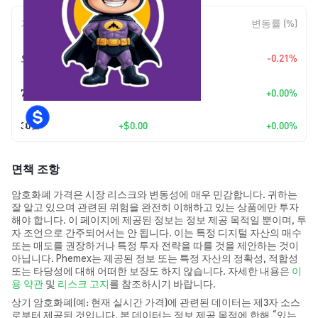
기간
변동 폭
변동률 (%)
+
$0.0
2928
오늘
-0.21%
8
7일
+
$0.00
+0.00%
30일
+
$0.00
+0.00%
면책 조항
암호화폐 가격은 시장 리스크와 변동성에 매우 민감합니다. 귀하는
잘 알고 있으며 관련된 위험을 완전히 이해하고 있는 상품에만 투자
해야 합니다. 이 페이지에 제공된 정보는 정보 제공 목적일 뿐이며, 투
자 조언으로 간주되어서는 안 됩니다. 이는 특정 디지털 자산의 매수
또는 매도를 권장하거나 특정 투자 전략을 따를 것을 제안하는 것이
아닙니다. Phemex는 제공된 정보 또는 특정 자산의 정확성, 적합성
또는 타당성에 대해 어떠한 보장도 하지 않습니다. 자세한 내용은
이
용 약관
및
리스크 고지
를 참조하시기 바랍니다.
상기 암호화폐(예: 현재 실시간 가격)에 관련된 데이터는 제3자 소스
로부터 제공된 것입니다. 본 데이터는 정보 제공 목적에 한해 “있는