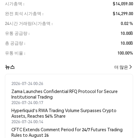
시가총액
$14,059.00
완전 희석 시가총액
$14,299.00
24시간 거래량/시가총액
0.02 %
유통 공급량
10.00B
총 공급량
10.00B
유통 비율
100.00%
뉴스
더 많은
2026-07-24 00:26
Zama Launches Confidential RFQ Protocol for Secure
Institutional Trading
2026-07-24 00:17
Hyperliquid's RWA Trading Volume Surpasses Crypto
Assets, Reaches 54% Share
2026-07-24 00:14
CFTC Extends Comment Period for 24/7 Futures Trading
Rules to August 26