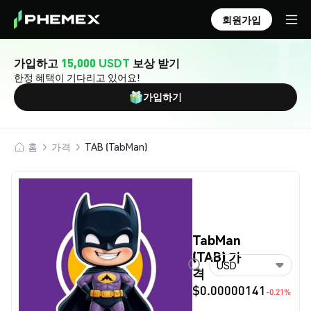
회원가입
가입하고
15,000 USDT
보상 받기
한정 혜택이 기다리고 있어요!
가입하기
홈
가격
TAB (TabMan)
TabMan
(TAB) 가
USD
격
$0.00000141
-0.21%