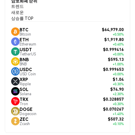
암호화폐 순위
트렌드
새로운
상승률 TOP
$64,979.00
BTC
Bitcoin
+0.50%
$1,919.80
ETH
Ethereum
+0.40%
$0.999416
USDT
TetherUS
+0.00%
$595.13
BNB
BNB
+1.00%
$0.999653
USDC
USD Coin
+0.00%
$1.04
XRP
Ripple
+0.30%
$74.90
SOL
Solana
+2.30%
$0.328857
TRX
Tron
+0.30%
$0.070267
DOGE
Dogecoin
+1.40%
$507.32
ZEC
Zcash
+0.10%