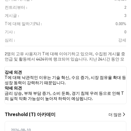
컨트리뷰터 :
2
게시글 :
3
T에 대해 말하기(%) :
0.00%
기사 :
0
심리 :
강세
2명의 고유 사용자가 T에 대해 이야기하고 있으며, 수집된 게시물 중
언급 및 활동에서 4424위에 랭크되어 있습니다. 지난 24시간 동안 모
든 소셜 미디어에서 T에 대한 감정은 강세였습니다. 마지막으로, T에
대한 뉴스 기사 0건이 게시되었습니다. 트위터에서는 NaN%의 트윗
강세 의견
이 강세 감정을, NaN%의 트윗이 약세 감정을 보였습니다. NaN%의
T에 대해 낙관적인 이유는 기술 혁신, 수요 증가, 시장 점유율 확대 등
트윗은 T에 대해 중립적인 감정을 나타냈습니다. 이 감정 분석은 0개
성장 동력이 강력하기 때문입니다.
의 트윗을 기반으로 합니다.
약세 의견
금리 상승, 부채 부담 증가, 소비 둔화, 경기 침체 우려 등으로 인해 T
의 실적 악화 가능성이 높아져 하락이 예상됩니다.
Threshold (T) 아카데미
더 많은
2026-08-10