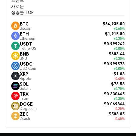
트렌드
새로운
상승률 TOP
$64,935.00
BTC
Bitcoin
+0.60%
$1,915.80
ETH
Ethereum
+0.30%
$0.999242
USDT
TetherUS
+0.00%
$603.44
BNB
BNB
+0.30%
$0.999573
USDC
USD Coin
+0.00%
$1.03
XRP
Ripple
-0.40%
$76.58
SOL
Solana
+0.70%
$0.330465
TRX
Tron
+0.30%
$0.069864
DOGE
Dogecoin
-0.20%
$506.05
ZEC
Zcash
-0.40%