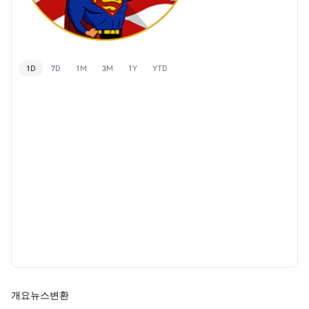
1D
7D
1M
3M
1Y
YTD
개요
뉴스
변환