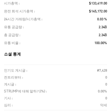
시가총액
$133,419.00
완전 희석 시가총액
$145,172.00
24시간 거래량/시가총액
0.03 %
유통 공급량
2.34B
총 공급량
2.34B
유통 비율
100.00%
소셜 통계
인기도 게시글 :
#7,428
컨트리뷰터 :
0
게시글 :
0
STRUMP에 대해 말하기(%) :
0.00%
기사 :
0
심리 :
약세