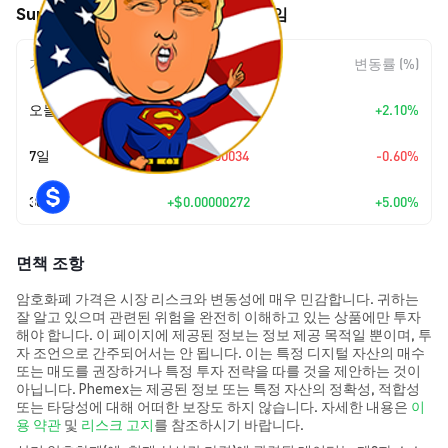
Super Trump (STRUMP) 가격 움직임
기간
변동 폭
변동률 (%)
오늘
+
$0.00000117
+2.10%
7일
$-0.00000034
-0.60%
30일
+
$0.00000272
+5.00%
면책 조항
암호화폐 가격은 시장 리스크와 변동성에 매우 민감합니다. 귀하는
잘 알고 있으며 관련된 위험을 완전히 이해하고 있는 상품에만 투자
해야 합니다. 이 페이지에 제공된 정보는 정보 제공 목적일 뿐이며, 투
자 조언으로 간주되어서는 안 됩니다. 이는 특정 디지털 자산의 매수
또는 매도를 권장하거나 특정 투자 전략을 따를 것을 제안하는 것이
아닙니다. Phemex는 제공된 정보 또는 특정 자산의 정확성, 적합성
또는 타당성에 대해 어떠한 보장도 하지 않습니다. 자세한 내용은
이
용 약관
및
리스크 고지
를 참조하시기 바랍니다.