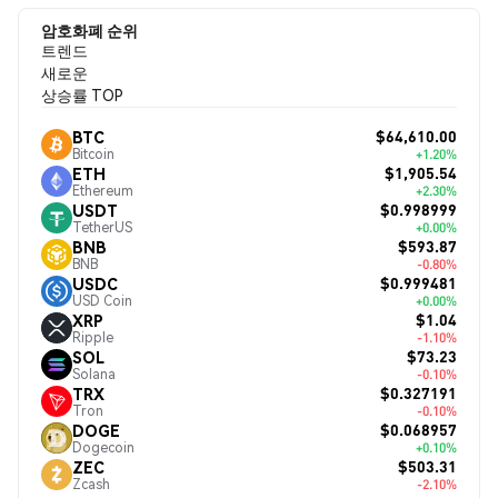
암호화폐 순위
트렌드
새로운
상승률 TOP
$64,610.00
BTC
Bitcoin
+1.20%
$1,905.54
ETH
Ethereum
+2.30%
$0.998999
USDT
TetherUS
+0.00%
$593.87
BNB
BNB
-0.80%
$0.999481
USDC
USD Coin
+0.00%
$1.04
XRP
Ripple
-1.10%
$73.23
SOL
Solana
-0.10%
$0.327191
TRX
Tron
-0.10%
$0.068957
DOGE
Dogecoin
+0.10%
$503.31
ZEC
Zcash
-2.10%