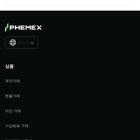
한국어

상품
계약거래
현물거래
마진 거래
가상화폐 구매