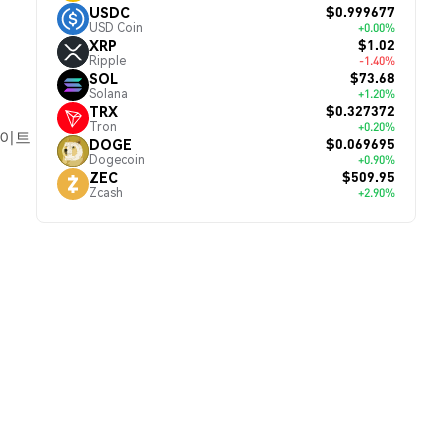
$0.999677
USDC
USD Coin
+0.00%
$1.02
XRP
Ripple
-1.40%
$73.68
SOL
Solana
+1.20%
$0.327372
TRX
Tron
+0.20%
데이트
$0.069695
DOGE
Dogecoin
+0.90%
$509.95
ZEC
Zcash
+2.90%