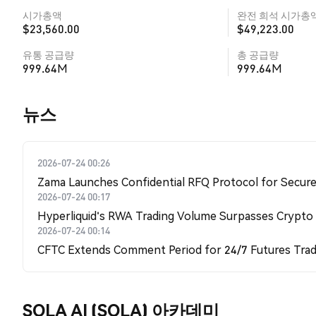
시가총액
완전 희석 시가총
$23,560.00
$49,223.00
유통 공급량
총 공급량
999.64M
999.64M
뉴스
2026-07-24 00:26
Zama Launches Confidential RFQ Protocol for Secure 
2026-07-24 00:17
Hyperliquid's RWA Trading Volume Surpasses Crypto
2026-07-24 00:14
CFTC Extends Comment Period for 24/7 Futures Trad
SOLA AI (SOLA) 아카데미