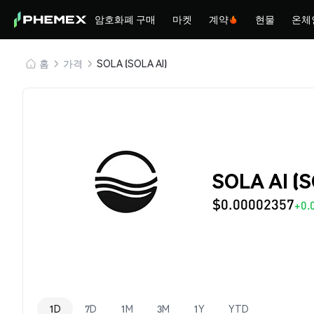
암호화폐 구매
마켓
계약
현물
온체
홈
가격
SOLA (SOLA AI)
SOLA AI (
$0.00002357
+0.
1D
7D
1M
3M
1Y
YTD