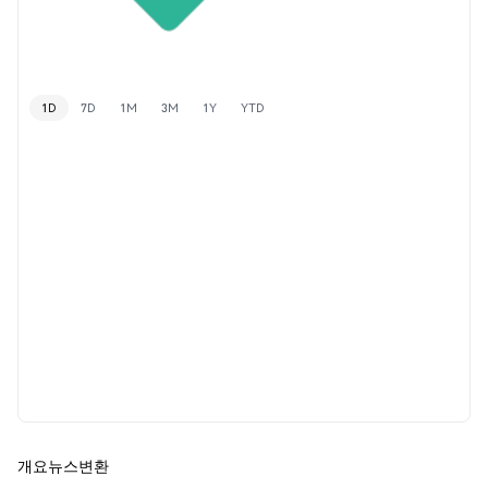
1D
7D
1M
3M
1Y
YTD
개요
뉴스
변환