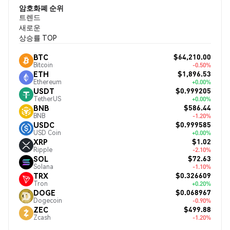
암호화폐 순위
트렌드
새로운
상승률 TOP
$64,210.00
BTC
Bitcoin
-0.50%
$1,896.53
ETH
Ethereum
+0.00%
$0.999205
USDT
TetherUS
+0.00%
$586.44
BNB
BNB
-1.20%
$0.999585
USDC
USD Coin
+0.00%
$1.02
XRP
Ripple
-2.10%
$72.63
SOL
Solana
-1.10%
$0.326609
TRX
Tron
+0.20%
$0.068967
DOGE
Dogecoin
-0.90%
$499.88
ZEC
Zcash
-1.20%