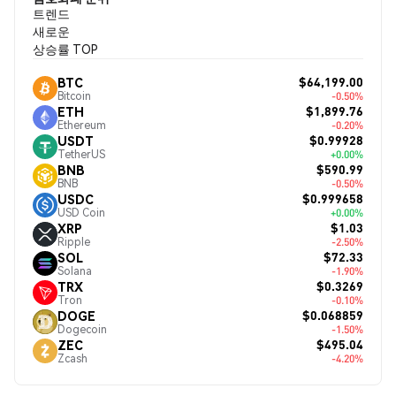
트렌드
새로운
상승률 TOP
$64,199.00
BTC
Bitcoin
-0.50%
$1,899.76
ETH
Ethereum
-0.20%
$0.99928
USDT
TetherUS
+0.00%
$590.99
BNB
BNB
-0.50%
$0.999658
USDC
USD Coin
+0.00%
$1.03
XRP
Ripple
-2.50%
$72.33
SOL
Solana
-1.90%
$0.3269
TRX
Tron
-0.10%
$0.068859
DOGE
Dogecoin
-1.50%
$495.04
ZEC
Zcash
-4.20%