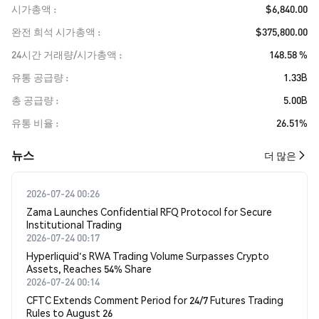
시가총액
$6,840.00
완전 희석 시가총액
$375,800.00
24시간 거래량/시가총액
148.58 %
유통 공급량
1.33B
총 공급량
5.00B
유통 비율
26.51%
뉴스
더 많은
2026-07-24 00:26
Zama Launches Confidential RFQ Protocol for Secure
Institutional Trading
2026-07-24 00:17
Hyperliquid's RWA Trading Volume Surpasses Crypto
Assets, Reaches 54% Share
2026-07-24 00:14
CFTC Extends Comment Period for 24/7 Futures Trading
Rules to August 26