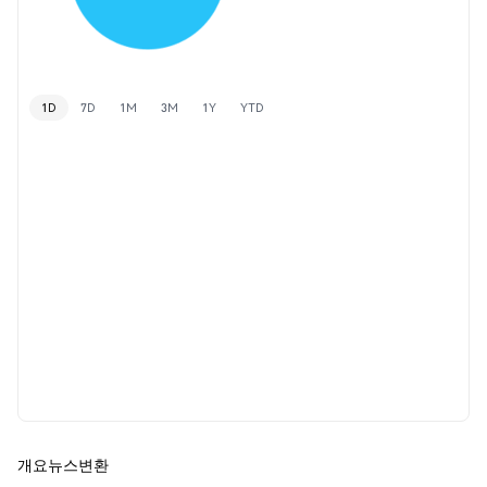
1D
7D
1M
3M
1Y
YTD
개요
뉴스
변환